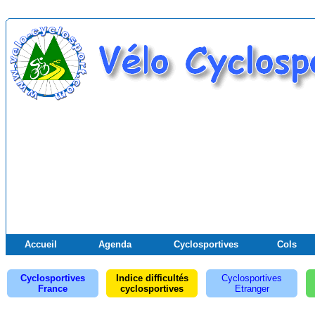
Accueil
Agenda
Cyclosportives
Cols
Cyclosportives
Indice difficultés
Cyclosportives
France
cyclosportives
Etranger