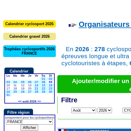
Organisateurs 
Calendrier cyclosport 2026
Calendrier gravel 2026
En
2026
:
278
cyclospo
Trophées cyclosportifs 2026
FRANCE
épreuves longue et ultra
cyclotouristes à étapes,
Calendrier
Lu
Ma
Me
Je
Ve
Sa
Di
01
02
Ajouter/modifier u
03
04
05
06
07
08
09
10
11
12
13
14
15
16
17
18
19
20
21
22
23
24
25
26
27
28
29
30
31
Filtre
<<
août 2026
>>
Filtre région
(uniquement pour les cyclosportives)