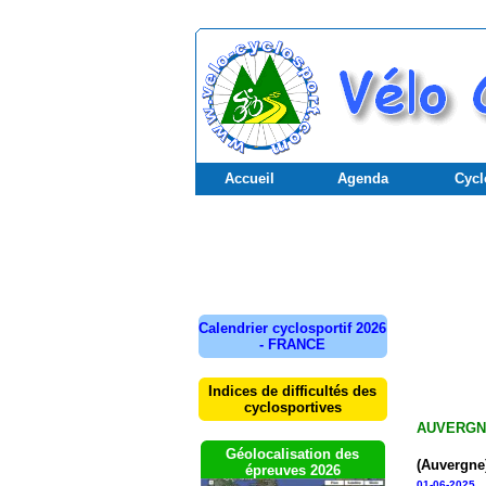
Accueil
Agenda
Cycl
Calendrier cyclosportif 2026
- FRANCE
Indices de difficultés des
cyclosportives
AUVERGN
Géolocalisation des
(Auvergne
épreuves 2026
01-06-2025