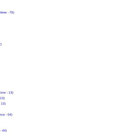
itime - 76)
2)
höne - 13)
13)
 13)
nce - 04)
- 44)