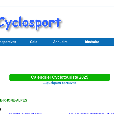
osportives
Cols
Annuaire
Itinéraire
Calendrier Cyclotouriste 2025
...quelques épreuves
E-RHONE-ALPES
)
Les Mousquetaires du Sancy
Lieu : St-Genés-Champanelle (Puy-de