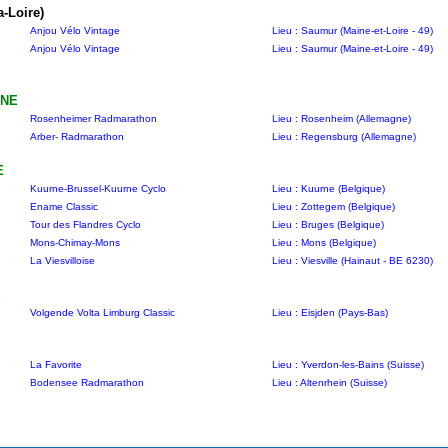
a-Loire)
Anjou Vélo Vintage
Lieu : Saumur (Maine-et-Loire - 49)
Anjou Vélo Vintage
Lieu : Saumur (Maine-et-Loire - 49)
NE
Rosenheimer Radmarathon
Lieu : Rosenheim (Allemagne)
Arber- Radmarathon
Lieu : Regensburg (Allemagne)
E
Kuurne-Brussel-Kuurne Cyclo
Lieu : Kuurne (Belgique)
Ename Classic
Lieu : Zottegem (Belgique)
Tour des Flandres Cyclo
Lieu : Bruges (Belgique)
Mons-Chimay-Mons
Lieu : Mons (Belgique)
La Viesvilloise
Lieu : Viesville (Hainaut - BE 6230)
S
Volgende Volta Limburg Classic
Lieu : Eisjden (Pays-Bas)
La Favorite
Lieu : Yverdon-les-Bains (Suisse)
Bodensee Radmarathon
Lieu : Altenrhein (Suisse)