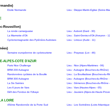
rmandie)
Etoile Normande
Lieu : Dieppe-Martin-Eglise (Seine-Mar
E
c-Roussillon)
La ronde camarguaise
Lieu : Aubord (Gard - 30)
La Marmotte d'Olt
Lieu : Saint-Geniez-d'Olt (Aveyron - 1
Cyclomontagnarde des Pyrénées Audoises
Lieu : Limoux (Aude - 11)
nées)
Semaine européenne de cyclotourisme
Lieu : Prayssac (Lot - 46)
E-ALPES-COTE D'AZUR
Paris Nice Challenge
Lieu : Nice (Alpes-Maritimes - 06)
BRM 200 Aubagne
Lieu : Aubagne (Bouches-du-Rhône)
Randonnées cyclistes de la Bouille
Lieu : La Bouilladisse (Bouches-du-R
BRM 300 Aubagne
Lieu : Aubagne (Bouches-du-Rhône - 
La Six Saintes
Lieu : Gémenos (Bouches-du-Rhône -
Les 6 jours de Vars
Lieu : Vars (Hautes-Alpes - 05)
Défi des Fondus de l'Ubaye
Lieu : Jausiers (Alpes-de-Haute-Prove
LA LOIRE
45ème Randonnée de la Porte Sud
Lieu : Les Sorinières (Loire-Atlantique 