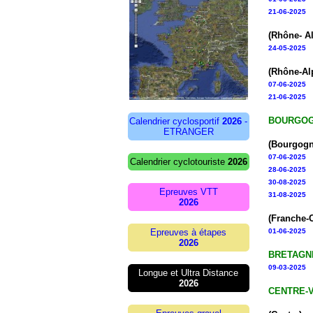
21-06-2025
(Rhône- A
24-05-2025
(Rhône-Al
07-06-2025
21-06-2025
BOURGOG
Calendrier cyclosportif
2026
-
ETRANGER
(Bourgogn
07-06-2025
Calendrier cyclotouriste
2026
28-06-2025
30-08-2025
Epreuves VTT
31-08-2025
2026
(Franche-
Epreuves à étapes
01-06-2025
2026
BRETAGN
09-03-2025
Longue et Ultra Distance
2026
CENTRE-V