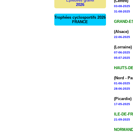
Epreuves gravel
(Centre)
2026
03-08-2025
31-08-2025
Trophées cyclosportifs 2026
GRAND-E
FRANCE
(Alsace)
22-06-2025
(Lorraine)
07-06-2025
05-07-2025
HAUTS-D
(Nord - Pa
01-06-2025
28-06-2025
(Picardie)
17-05-2025
ILE-DE-F
21-09-2025
NORMAND