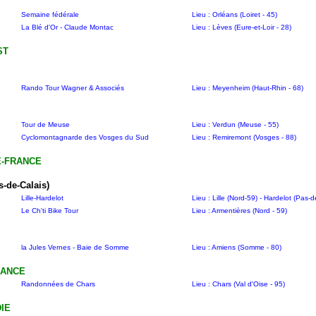
Semaine fédérale
Lieu : Orléans (Loiret - 45)
La Blé d'Or - Claude Montac
Lieu : Lèves (Eure-et-Loir - 28)
ST
Rando Tour Wagner & Associés
Lieu : Meyenheim (Haut-Rhin - 68)
Tour de Meuse
Lieu : Verdun (Meuse - 55)
Cyclomontagnarde des Vosges du Sud
Lieu : Remiremont (Vosges - 88)
E-FRANCE
s-de-Calais)
Lille-Hardelot
Lieu : Lille (Nord-59) - Hardelot (Pas-
Le Ch'ti Bike Tour
Lieu : Armentières (Nord - 59)
la Jules Vernes - Baie de Somme
Lieu : Amiens (Somme - 80)
RANCE
Randonnées de Chars
Lieu : Chars (Val d'Oise - 95)
IE