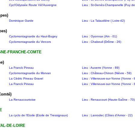
Cycl’Odyssée Route Vél’Auvergne
Lieu : St-Genès-Champanelle (Puy de
lpes)
Dominique Garde
Lieu : La Talaudière ( Loire-42)
pes)
Cyclomontagnarde du Haut-Bugey
Lieu : Oyonnax (Ain - 01)
Cyclomontagnarde du Vercors
Lieu : Chabeuil (Drôme - 26)
NE-FRANCHE-COMTE
e)
La Franck Pineau
Lieu : Auxerre (Yonne - 89)
Cyclomontagnarde du Morvan
Lieu : Château-Chinon (Nièvre - 59)
La Cédric Pineau Gravel
Lieu : Villeneuve-sur-Yonne (Yonne - 
La Franck Pineau
Lieu : Villeneuve-sur-Yonne (Yonne - 
Comté)
La Renaucourtoise
Lieu : Renaucourt (Haute-Saône - 70)
E
La cyclo de l'Etoile (Etoile de Tressignaux)
Lieu : Lanrodec (Côtes d'Armor - 22)
AL-DE-LOIRE