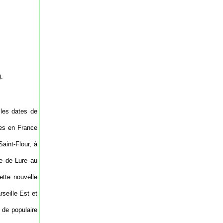
.
 les dates de
ves en France
Saint-Flour, à
ne de Lure au
ette nouvelle
seille Est et
 de populaire