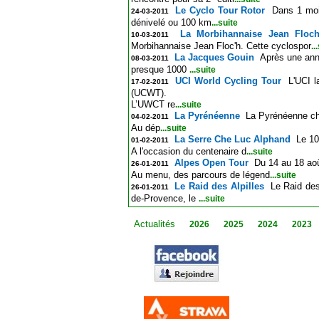
Le Cyclo Tour Rotor
Dans 1 moi
24-03-2011
dénivelé ou 100 km
...suite
La Morbihannaise Jean Floc
10-03-2011
Morbihannaise Jean Floc'h. Cette cyclospor
..
La Jacques Gouin
Après une anné
08-03-2011
presque 1000
...suite
UCI World Cycling Tour
L'UCI l
17-02-2011
(UCWT).
L’UWCT re
...suite
La Pyrénéenne
La Pyrénéenne cha
04-02-2011
Au dép
...suite
La Serre Che Luc Alphand
Le 10
01-02-2011
A l'occasion du centenaire d
...suite
Alpes Open Tour
Du 14 au 18 aoû
26-01-2011
Au menu, des parcours de légend
...suite
Le Raid des Alpilles
Le Raid des
26-01-2011
de-Provence, le
...suite
Actualités
2026
2025
2024
2023