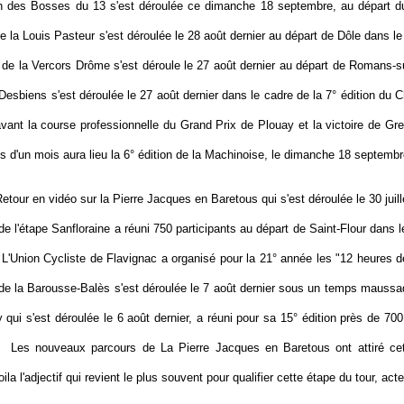
on des Bosses du 13 s'est déroulée ce dimanche 18 septembre, au départ 
de la Louis Pasteur s'est déroulée le 28 août dernier au départ de Dôle dans l
n de la Vercors Drôme s'est déroule le 27 août dernier au départ de Romans-s
Desbiens s'est déroulée le 27 août dernier dans le cadre de la 7° édition du C
vant la course professionnelle du Grand Prix de Plouay et la victoire de Gre
 d'un mois aura lieu la 6° édition de la Machinoise, le dimanche 18 septembr
etour en vidéo sur la Pierre Jacques en Baretous qui s'est déroulée le 30 juill
 de l'étape Sanfloraine a réuni 750 participants au départ de Saint-Flour dans 
L'Union Cycliste de Flavignac a organisé pour la 21° année les "12 heures d
 de la Barousse-Balès s'est déroulée le 7 août dernier sous un temps maussa
 qui s'est déroulée le 6 août dernier, a réuni pour sa 15° édition près de 700
Les nouveaux parcours de La Pierre Jacques en Baretous ont attiré ce
la l'adjectif qui revient le plus souvent pour qualifier cette étape du tour, acte 