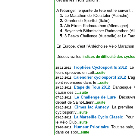
devant les Trois Ballons.
A l'étranger, le quinté de tête est le suivant :
1.
Le Marathon de l'Oetztaler (Autriche)
2.
Granfondo Sportful (Italie)
3.
Alb Etrem Radmarathon (Allemagne)
4.
Bayerisch-Böhmischer Radmarathon (Al
5.
3 Peaks Challenge (Australie) et La Faust
En Europe, c'est l'Ardéchoise Vélo Marathon qu
Découvrez les
indices de difficulté des cyclo
Trophées Cyclosportifs 2012
Le 
18-11-2011
leurs épreuves en cett
...suite
Calendrier cyclosportif 2012
L'a
29-10-2011
sont recensées dans le
...suite
Etape du Tour 2012
Dantesque. Vo
19-10-2011
cause des c
...suite
Le Challenge de Lure
Découvre
07-10-2011
départ de Saint-Etienn
...suite
Cimes lac Annecy
La première 
03-10-2011
cyclosportiv
...suite
La Marseille Cyclo Classic
Pour 
03-10-2011
le Vélo Club
...suite
Humeur Prioritaire
Tout se paie,
23-09-2011
dans ce spor
...suite