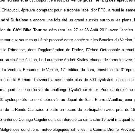
ien eu lieu et la cyclosportive n'est pas venue grossir le rang des épreuves
 Chiapucci, épreuve comptant pour le trophée label d'or FFC, a réuni le samed
ndré Dufraisse
a encore une fois été un grand succès sur tous les plans.
tion du
Ch’ti Bike Tour
se déroulera les 27 et 28 Août 2011 avec l’ancien
 retour aux sources qui était proposé cette année sur les Boucles du Verdon.
e la Primaube, dans l'agglomération de Rodez, l'Orbea Octogonale a réuni
ur sa sixième édition, La Laurentine Andréï-Kivilev change de formule avec l'
La Ventoux-Beaumes-de-Venise, 17° édition du nom, constituait la 3° épr
tion de la Bernard Thévenet a rassemblé plus de 500 cyclistes, dont un p
marquait le coup d'envoi du challenge Cyclo'Tour Rotor. Pour sa deuxième é
0 cyclosportifs se sont retrouvés au départ de Saint-Pierre-d'Aurillac, pour p
ion de la Ronde Castraise a battu un record de participation avec près de 16
Granfondo Colnago Cogolin qui s'est déroulé ce dimanche 19 avril marquait le
Malgré des conditions météorologiques difficiles, la Corima Drôme Proven