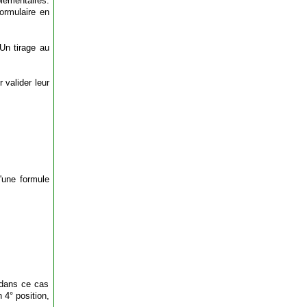
plémentaires.
formulaire en
Un tirage au
 valider leur
d'une formule
 dans ce cas
 4° position,