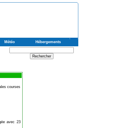
Météo
Hébergements
pales courses
ngée avec 23