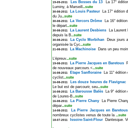
Les Bosses du 13
La 17° éditi
19-09-2011
Luminy, à Marseill
...suite
La Louis Pasteur
La 17° édition 
30-08-2011
du Ju
...suite
La Vercors Drôme
La 16° éditio
30-08-2011
le départ
...suite
La Laurent Desbiens
La Laurent 
30-08-2011
depuis la B
...suite
La Cyclo Morbihan
Deux jours a
30-08-2011
organisée la Cyc
...suite
La Machinoise
Dans un peu moins
21-08-2011
L'épreuv
...suite
La Pierre Jacques en Baretous
R
19-08-2011
de nouveaux parcours.<
...suite
Etape Sanfloraine
La 11° édition
16-08-2011
cyclist
...suite
Les douze heures de Flavignac
16-08-2011
Le but est de parcourir, seu
...suite
La Barousse Balès
La 9° édition
16-08-2011
de Loures-B
...suite
La Pierre Chany
La Pierre Chany
16-08-2011
dépar
...suite
La Pierre Jacques en Baretous
14-08-2011
nombreux cyclistes venus de toute la
...suite
Issoire-Saint-Flour
Dantesque. Voi
18-07-2011