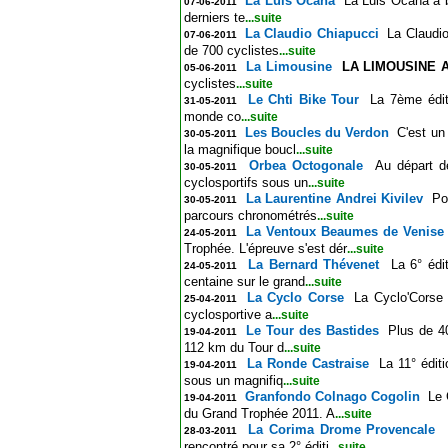
La Luis Ocana
La Luis Ocana a b
07-06-2011
derniers te
...suite
La Claudio Chiapucci
La Claudio
07-06-2011
de 700 cyclistes
...suite
La Limousine
LA LIMOUSINE A
05-06-2011
cyclistes
...suite
Le Chti Bike Tour
La 7ème édi
31-05-2011
monde co
...suite
Les Boucles du Verdon
C'est un
30-05-2011
la magnifique boucl
...suite
Orbea Octogonale
Au départ d
30-05-2011
cyclosportifs sous un
...suite
La Laurentine Andrei Kivilev
Po
30-05-2011
parcours chronométrés
...suite
La Ventoux Beaumes de Venise
24-05-2011
Trophée. L'épreuve s'est dér
...suite
La Bernard Thévenet
La 6° édi
24-05-2011
centaine sur le grand
...suite
La Cyclo Corse
La Cyclo'Corse 
25-04-2011
cyclosportive a
...suite
Le Tour des Bastides
Plus de 40
19-04-2011
112 km du Tour d
...suite
La Ronde Castraise
La 11° édit
19-04-2011
sous un magnifiq
...suite
Granfondo Colnago Cogolin
Le 
19-04-2011
du Grand Trophée 2011. A
...suite
La Corima Drome Provencale
28-03-2011
rencontré pour sa 2° éditi
...suite