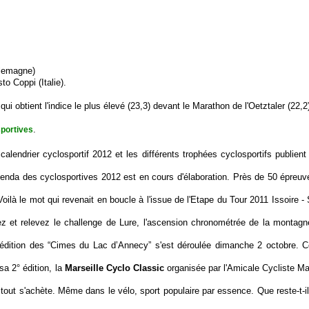
lemagne)
o Coppi (Italie).
i obtient l'indice le plus élevé (23,3) devant le Marathon de l'Oetztaler (22,2)
.
sportives
calendrier cyclosportif 2012 et les différents trophées cyclosportifs publient
genda des cyclosportives 2012 est en cours d'élaboration. Près de 50 épreu
ilà le mot qui revenait en boucle à l'issue de l'Etape du Tour 2011 Issoire - 
z et relevez le challenge de Lure, l'ascension chronométrée de la montag
édition des “Cimes du Lac d’Annecy” s'est déroulée dimanche 2 octobre. C
sa 2° édition, la
Marseille Cyclo Classic
organisée par l'Amicale Cycliste Mar
 tout s'achète. Même dans le vélo, sport populaire par essence. Que reste-t-il