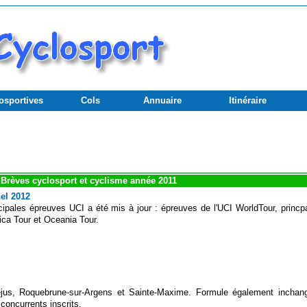
osportives
Cols
Annuaire
Itinéraire
Brèves cyclosport et cyclisme année 2011
nel 2012
ncipales épreuves UCI a été mis à jour : épreuves de l'UCI WorldTour, princ
rica Tour et Oceania Tour.
réjus, Roquebrune-sur-Argens et Sainte-Maxime. Formule également incha
oncurrents inscrits.