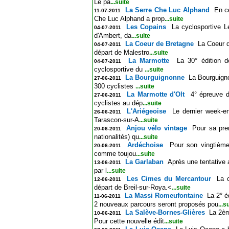
Le pa
...suite
La Serre Che Luc Alphand
En c
11-07-2011
Che Luc Alphand a prop
...suite
Les Copains
La cyclosportive L
04-07-2011
d'Ambert, da
...suite
La Coeur de Bretagne
La Coeur d
04-07-2011
départ de Malestro
...suite
La Marmotte
La 30° édition d
04-07-2011
cyclosportive du
...suite
La Bourguignonne
La Bourguigno
27-06-2011
300 cyclistes
...suite
La Marmotte d'Olt
4° épreuve d
27-06-2011
cyclistes au dép
...suite
L'Ariégeoise
Le dernier week-e
26-06-2011
Tarascon-sur-A
...suite
Anjou vélo vintage
Pour sa pre
20-06-2011
nationalités) qu
...suite
Ardéchoise
Pour son vingtième
20-06-2011
comme toujou
...suite
La Garlaban
Après une tentative 
13-06-2011
par l
...suite
Les Cimes du Mercantour
La 
12-06-2011
départ de Breil-sur-Roya.<
...suite
La Massi Romeufontaine
La 2° é
11-06-2011
2 nouveaux parcours seront proposés pou
...s
La Salève-Bornes-Glières
La 2èm
10-06-2011
Pour cette nouvelle édit
...suite