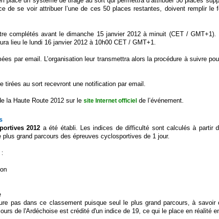
en place un système de tirage au sort qui permettra d’attribuer 50 places sup
e de se voir attribuer l’une de ces 50 places restantes, doivent remplir le 
 être complétés avant le dimanche 15 janvier 2012 à minuit (CET / GMT+1). 
aura lieu le lundi 16 janvier 2012 à 10h00 CET / GMT+1.
ées par email. L’organisation leur transmettra alors la procédure à suivre pour
 tirées au sort recevront une notification par email.
de la Haute Route 2012 sur le
de l’événement.
site Internet officiel
s
sportives 2012
a été établi. Les indices de difficulté sont calculés à partir 
le plus grand parcours des épreuves cyclosportives de 1 jour.
 :
hon
e
gure pas dans ce classement puisque seul le plus grand parcours, à savoir
urs de l'Ardéchoise est crédité d'un indice de 19, ce qui le place en réalité en