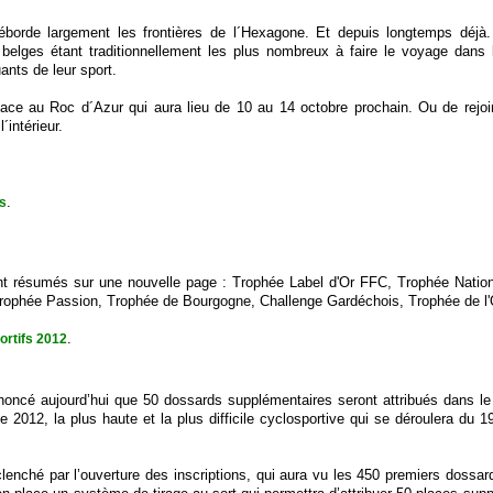
borde largement les frontières de l´Hexagone. Et depuis longtemps déjà
 belges étant traditionnellement les plus nombreux à faire le voyage dans 
ants de leur sport.
lace au Roc d´Azur qui aura lieu de 10 au 14 octobre prochain. Ou de rejoi
´intérieur.
.
s
ont résumés sur une nouvelle page : Trophée Label d'Or FFC, Trophée Nati
Trophée Passion, Trophée de Bourgogne, Challenge Gardéchois, Trophée de l'
.
ortifs 2012
noncé aujourd’hui que 50 dossards supplémentaires seront attribués dans le
 2012, la plus haute et la plus difficile cyclosportive qui se déroulera du 
enché par l’ouverture des inscriptions, qui aura vu les 450 premiers dossard