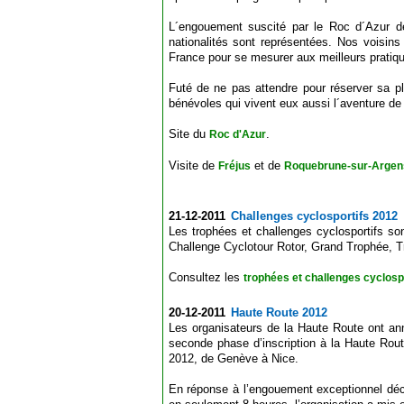
L´engouement suscité par le Roc d´Azur dé
nationalités sont représentées. Nos voisins
France pour se mesurer aux meilleurs pratiqu
Futé de ne pas attendre pour réserver sa p
bénévoles qui vivent eux aussi l´aventure de l
Site du
.
Roc d'Azur
Visite de
et de
Fréjus
Roquebrune-sur-Argen
21-12-2011
Challenges cyclosportifs 2012
Les trophées et challenges cyclosportifs s
Challenge Cyclotour Rotor, Grand Trophée, 
Consultez les
trophées et challenges cyclosp
20-12-2011
Haute Route 2012
Les organisateurs de la Haute Route ont an
seconde phase d’inscription à la Haute Route
2012, de Genève à Nice.
En réponse à l’engouement exceptionnel décl