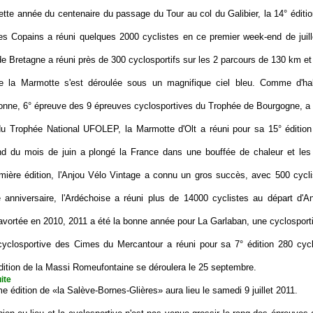
ette année du centenaire du passage du Tour au col du Galibier, la 14° éditio
es Copains a réuni quelques 2000 cyclistes en ce premier week-end de juill
e Bretagne a réuni près de 300 cyclosportifs sur les 2 parcours de 130 km e
e la Marmotte s'est déroulée sous un magnifique ciel bleu. Comme d'hab
nne, 6° épreuve des 9 épreuves cyclosportives du Trophée de Bourgogne, a 
u Trophée National UFOLEP, la Marmotte d'Olt a réuni pour sa 15° édition
nd du mois de juin a plongé la France dans une bouffée de chaleur et les
mière édition, l'Anjou Vélo Vintage a connu un gros succès, avec 500 cycli
 anniversaire, l'Ardéchoise a réuni plus de 14000 cyclistes au départ d'
avortée en 2010, 2011 a été la bonne année pour La Garlaban, une cyclosport
cyclosportive des Cimes du Mercantour a réuni pour sa 7° édition 280 cycl
dition de la Massi Romeufontaine se déroulera le 25 septembre.
uite
e édition de «la Salève-Bornes-Glières» aura lieu le samedi 9 juillet 2011.