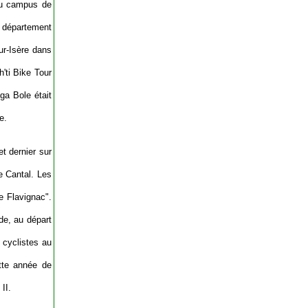
du campus de
e département
ur-Isère dans
h'ti Bike Tour
ga Bole était
e.
et dernier sur
le Cantal. Les
e Flavignac".
de, au départ
 cyclistes au
tte année de
II.