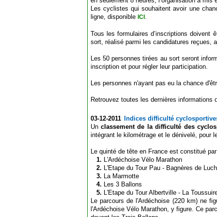
en seulement 8 heures, l’organisation a mis 
Les cyclistes qui souhaitent avoir une chanc
ligne, disponible
.
ICI
Tous les formulaires d’inscriptions doivent
sort, réalisé parmi les candidatures reçues, 
Les 50 personnes tirées au sort seront inform
inscription et pour régler leur participation.
Les personnes n'ayant pas eu la chance d'être
Retrouvez toutes les dernières informations 
03-12-2011
Indices difficulté cyclosportive
Un
classement de la difficulté des cyclo
intégrant le kilométrage et le dénivelé, pour 
Le quinté de tête en France est constitué par
1.
L'Ardéchoise Vélo Marathon
2.
L'Etape du Tour Pau - Bagnères de Luc
3.
La Marmotte
4.
Les 3 Ballons
5.
L'Etape du Tour Albertville - La Toussuir
Le parcours de l'Ardéchoise (220 km) ne fi
l'Ardéchoise Vélo Marathon, y figure. Ce parco