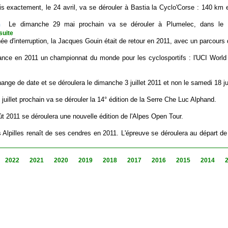
s exactement, le 24 avril, va se dérouler à Bastia la Cyclo'Corse : 140 km
h
Le dimanche 29 mai prochain va se dérouler à Plumelec, dans le 
.suite
e d'interruption, la Jacques Gouin était de retour en 2011, avec un parcours
ance en 2011 un championnat du monde pour les cyclosportifs : l'UCI World
nge de date et se déroulera le dimanche 3 juillet 2011 et non le samedi 18 ju
 juillet prochain va se dérouler la 14° édition de la Serre Che Luc Alphand.
t 2011 se déroulera une nouvelle édition de l'Alpes Open Tour.
 Alpilles renaît de ses cendres en 2011. L'épreuve se déroulera au départ d
2022
2021
2020
2019
2018
2017
2016
2015
2014