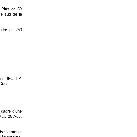
. Plus de 50
le sud de la
ndre les 750
onal UFOLEP,
Ouest.
 cadre d’une
19 au 25 Août
s s’arracher