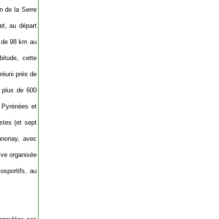
n de la Serre
et, au départ
t de 98 km au
itude, cette
réuni près de
 plus de 600
 Pyrénées et
stes (et sept
Annonay, avec
ive organisée
osportifs, au