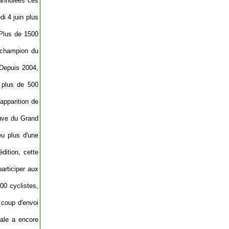
 annulées ces
i 4 juin plus
 Plus de 1500
 champion du
 Depuis 2004,
 plus de 500
apparition de
euve du Grand
eu plus d'une
dition, cette
articiper aux
00 cyclistes,
 coup d'envoi
çale a encore