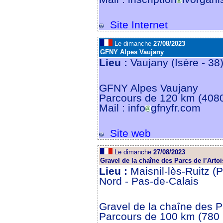
Site Internet
Le dimanche
27/08/2023
GFNY Alpes Vaujany
Lieu :
Vaujany (Isère - 3
GFNY Alpes Vaujany
Parcours de 120 km (408
Mail : info
gfnyfr.com
Site web
Le dimanche
27/08/2023
Gravel de la chaîne des Parcs de l’Artoi
Lieu :
Maisnil-lès-Ruitz (
Nord - Pas-de-Calais
Gravel de la chaîne des Pa
Parcours de 100 km (780