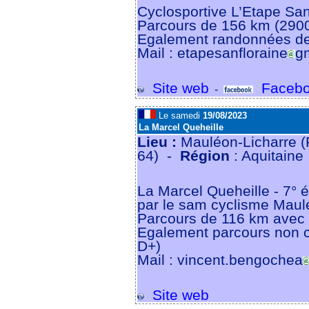
Cyclosportive L’Etape Sanf
Parcours de 156 km (290
Egalement randonnées de
Mail : etapesanfloraine
g
Site web
Facebo
-
Le samedi
19/08/2023
La Marcel Queheille
Lieu :
Mauléon-Licharre (P
64) -
Région
: Aquitaine
La Marcel Queheille - 7° é
par le sam cyclisme Mau
Parcours de 116 km avec
Egalement parcours non 
D+)
Mail : vincent.bengochea
Site web