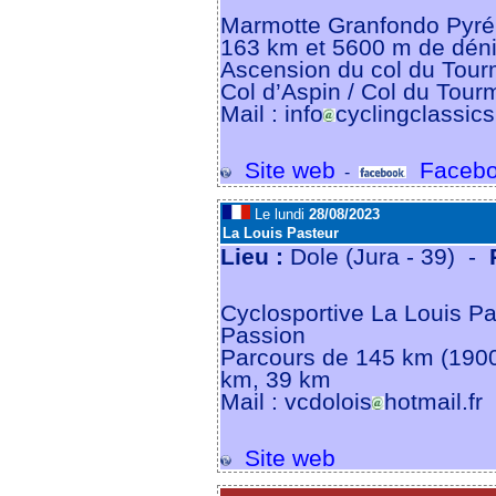
Marmotte Granfondo Pyr
163 km et 5600 m de déni
Ascension du col du Tourm
Col d’Aspin / Col du Tourm
Mail : info
cyclingclassics.
Site web
Facebo
-
Le lundi
28/08/2023
La Louis Pasteur
Lieu :
Dole (Jura - 39) -
Cyclosportive La Louis Pas
Passion
Parcours de 145 km (1900
km, 39 km
Mail : vcdolois
hotmail.fr
Site web