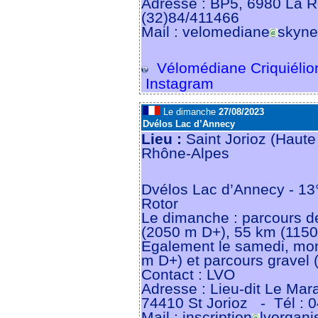
Adresse : BP5, 6980 La 
(32)84/411466
Mail : velomediane
skyne
Vélomédiane Criquiélio
Instagram
Le dimanche
27/08/2023
Dvélos Lac d’Annecy
Lieu :
Saint Jorioz (Haute
Rhône-Alpes
Dvélos Lac d’Annecy - 13°
Rotor
Le dimanche : parcours d
(2050 m D+), 55 km (115
Egalement le samedi, mo
m D+) et parcours gravel
Contact : LVO
Adresse : Lieu-dit Le Mar
74410 St Jorioz
- Tél : 
Mail : inscription
lvorgani