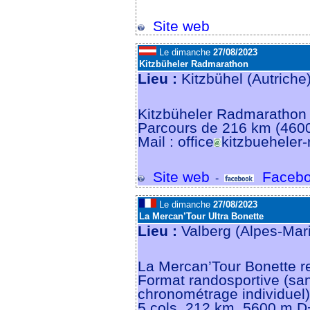
Site web
Le dimanche
27/08/2023
Kitzbüheler Radmarathon
Lieu :
Kitzbühel (Autrich
Kitzbüheler Radmarathon
Parcours de 216 km (460
Mail : office
kitzbueheler
Site web
Facebo
-
Le dimanche
27/08/2023
La Mercan’Tour Ultra Bonette
Lieu :
Valberg (Alpes-Mar
La Mercan’Tour Bonette re
Format randosportive (sa
chronométrage individuel)
5 cols, 212 km, 5600 m D+ 