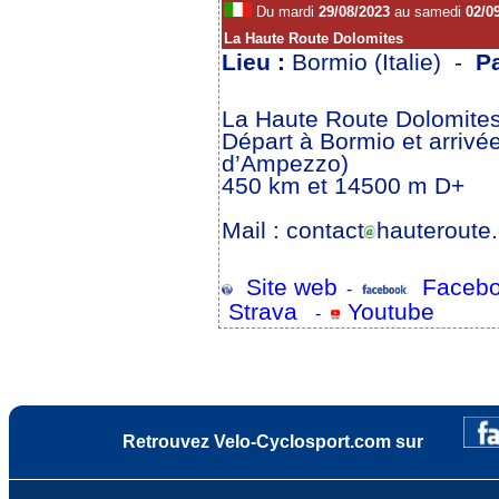
Du mardi
29/08/2023
au samedi
02/0
La Haute Route Dolomites
Lieu :
Bormio (Italie) -
P
La Haute Route Dolomites 
Départ à Bormio et arrivé
d’Ampezzo)
450 km et 14500 m D+
Mail : contact
hauteroute.
Site web
Facebo
-
Strava
Youtube
-
Retrouvez Velo-Cyclosport.com sur