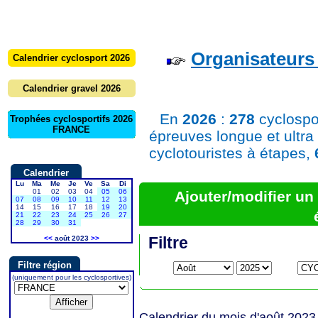
Organisateurs 
Calendrier cyclosport 2026
Calendrier gravel 2026
En
2026
:
278
cyclospo
Trophées cyclosportifs 2026
FRANCE
épreuves longue et ultra
cyclotouristes à étapes,
Calendrier
Lu
Ma
Me
Je
Ve
Sa
Di
01
02
03
04
05
06
Ajouter/modifier u
07
08
09
10
11
12
13
14
15
16
17
18
19
20
21
22
23
24
25
26
27
28
29
30
31
Filtre
<<
août 2023
>>
Filtre région
(uniquement pour les cyclosportives)
Calendrier du mois d'août 2023