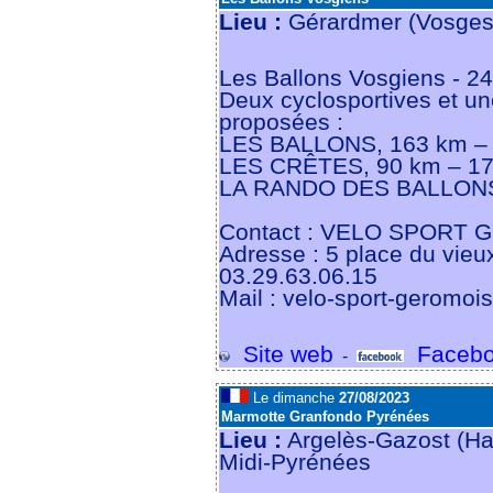
Lieu :
Gérardmer (Vosges
Les Ballons Vosgiens - 2
Deux cyclosportives et u
proposées :
LES BALLONS, 163 km –
LES CRÊTES, 90 km – 1
LA RANDO DES BALLONS,
Contact : VELO SPORT
Adresse : 5 place du vie
03.29.63.06.15
Mail : velo-sport-geromois
Site web
Facebo
-
Le dimanche
27/08/2023
Marmotte Granfondo Pyrénées
Lieu :
Argelès-Gazost (Ha
Midi-Pyrénées