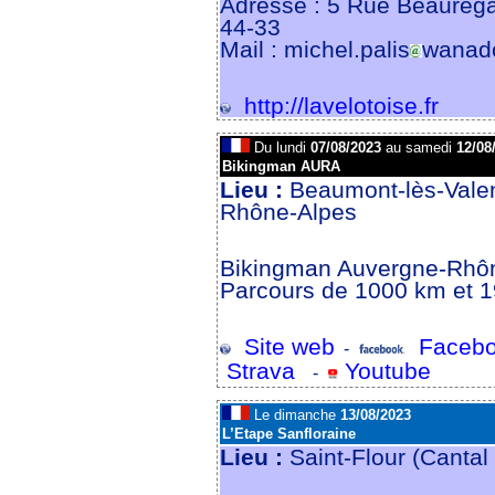
Adresse : 5 Rue Beaure
44-33
Mail : michel.palis
wanado
http://lavelotoise.fr
Du lundi
07/08/2023
au samedi
12/08
Bikingman AURA
Lieu :
Beaumont-lès-Vale
Rhône-Alpes
Bikingman Auvergne-Rhô
Parcours de 1000 km et 
Site web
Facebo
-
Strava
Youtube
-
Le dimanche
13/08/2023
L’Etape Sanfloraine
Lieu :
Saint-Flour (Cantal