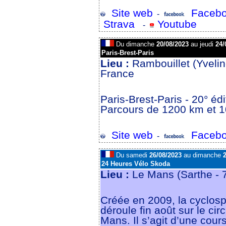
Site web
Facebo
-
Strava
Youtube
-
Du dimanche
20/08/2023
au jeudi
24/
Paris-Brest-Paris
Lieu :
Rambouillet (Yveli
France
Paris-Brest-Paris - 20° édi
Parcours de 1200 km et 
Site web
Facebo
-
Du samedi
26/08/2023
au dimanche
2
24 Heures Vélo Skoda
Lieu :
Le Mans (Sarthe -
Créée en 2009, la cyclosp
déroule fin août sur le cir
Mans. Il s’agit d’une cours