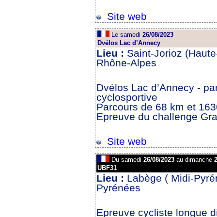
Site web
Le samedi
26/08/2023
Dvélos Lac d’Annecy
Lieu :
Saint-Jorioz (Haute
Rhône-Alpes
Dvélos Lac d’Annecy - parc
cyclosportive
Parcours de 68 km et 16
Epreuve du challenge Gra
Site web
Du samedi
26/08/2023
au dimanche
2
UBF31
Lieu :
Labège ( Midi-Pyré
Pyrénées
Epreuve cycliste longue d