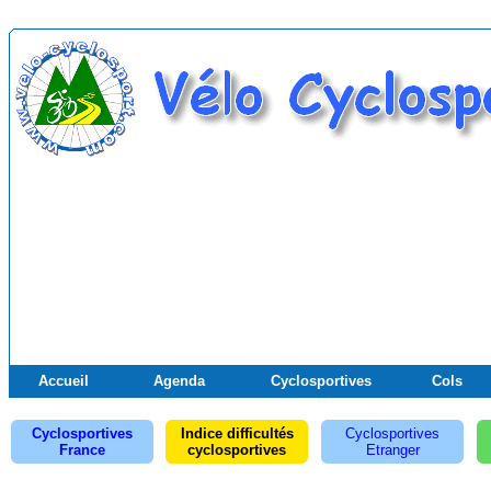
Accueil
Agenda
Cyclosportives
Cols
Cyclosportives
Indice difficultés
Cyclosportives
France
cyclosportives
Etranger