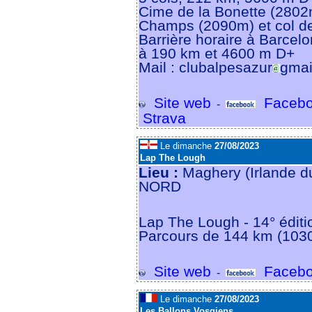
Cime de la Bonette (2802m
Champs (2090m) et col d
Barrière horaire à Barcelo
à 190 km et 4600 m D+
Mail : clubalpesazur
gmai
Site web
Facebo
-
Strava
Le dimanche
27/08/2023
Lap The Lough
Lieu :
Maghery (Irlande 
NORD
Lap The Lough - 14° éditi
Parcours de 144 km (103
Site web
Facebo
-
Le dimanche
27/08/2023
Les Ballons Vosgiens