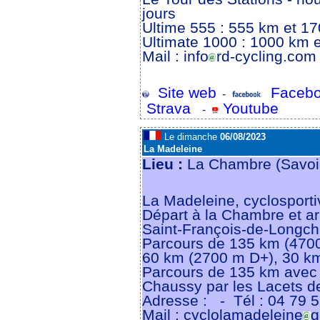
jours
Ultime 555 : 555 km et 1
Ultimate 1000 : 1000 km 
Mail : info
rd-cycling.com
Site web
Facebo
-
Strava
Youtube
-
Le dimanche
06/08/2023
La Madeleine
Lieu :
La Chambre (Savoi
La Madeleine, cyclosporti
Départ à la Chambre et ar
Saint-François-de-Long
Parcours de 135 km (4700
60 km (2700 m D+), 30 k
Parcours de 135 km avec le
Chaussy par les Lacets de
Adresse :
- Tél : 04 79 5
Mail : cyclolamadeleine
g