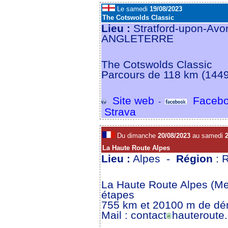
Le samedi
19/08/2023
The Cotswolds Classic
Lieu :
Stratford-upon-Avo
ANGLETERRE
The Cotswolds Classic
Parcours de 118 km (144
Site web
Facebo
-
Strava
Du dimanche
20/08/2023
au samedi
2
La Haute Route Alpes
Lieu :
Alpes -
Région
: 
La Haute Route Alpes (Meg
étapes
755 km et 20100 m de dé
Mail : contact
hauteroute.