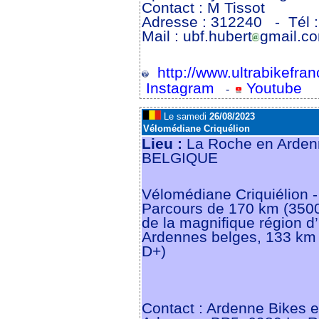
Contact : M Tissot
Adresse : 312240
- Tél 
Mail : ubf.hubert
gmail.c
http://www.ultrabikefranc
Instagram
Youtube
-
Le samedi
26/08/2023
Vélomédiane Criquélion
Lieu :
La Roche en Arden
BELGIQUE
Vélomédiane Criquiélion - 
Parcours de 170 km (3500
de la magnifique région d
Ardennes belges, 133 km
D+)
Contact : Ardenne Bikes e