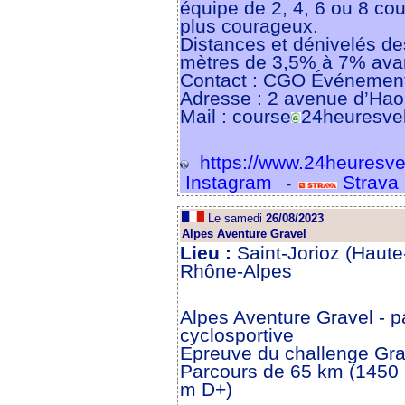
équipe de 2, 4, 6 ou 8 cou
plus courageux.
Distances et dénivelés des
mètres de 3,5% à 7% avan
Contact : CGO Événemen
Adresse : 2 avenue d’Ha
Mail : course
24heuresvel
https://www.24heuresvel
Instagram
Strava
-
Le samedi
26/08/2023
Alpes Aventure Gravel
Lieu :
Saint-Jorioz (Haute
Rhône-Alpes
Alpes Aventure Gravel - pa
cyclosportive
Epreuve du challenge Gra
Parcours de 65 km (1450 
m D+)