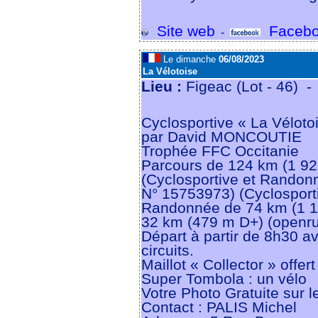
Site web
Facebo
-
Le dimanche
06/08/2023
La Vélotoise
Lieu :
Figeac (Lot - 46) 
Cyclosportive « La Vélotoi
par David MONCOUTIE
Trophée FFC Occitanie
Parcours de 124 km (1 9
(Cyclosportive et Randon
N° 15753973) (Cyclosport
Randonnée de 74 km (1 1
32 km (479 m D+) (openr
Départ à partir de 8h30 a
circuits.
Maillot « Collector » offer
Super Tombola : un vélo
Votre Photo Gratuite sur le
Contact : PALIS Michel