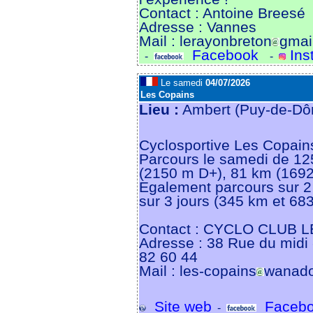
Contact : Antoine Breesé
Adresse : Vannes
Mail : lerayonbreton
gmai
Facebook
Ins
-
-
Le samedi
04/07/2026
Les Copains
Lieu :
Ambert (Puy-de-Dô
Cyclosportive Les Copains
Parcours le samedi de 1
(2150 m D+), 81 km (169
Egalement parcours sur 2
sur 3 jours (345 km et 68
Contact : CYCLO CLUB 
Adresse : 38 Rue du mid
82 60 44
Mail : les-copains
wanado
Site web
Facebo
-