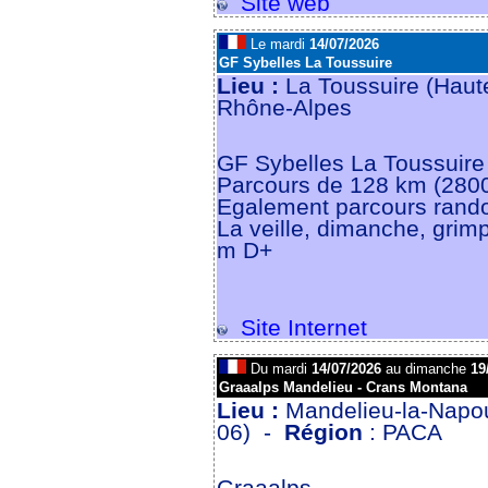
Site web
Le mardi
14/07/2026
GF Sybelles La Toussuire
Lieu :
La Toussuire (Haut
Rhône-Alpes
GF Sybelles La Toussuire
Parcours de 128 km (280
Egalement parcours rand
La veille, dimanche, grim
m D+
Site Internet
Du mardi
14/07/2026
au dimanche
19
Graaalps Mandelieu - Crans Montana
Lieu :
Mandelieu-la-Napou
06) -
Région
: PACA
Graaalps