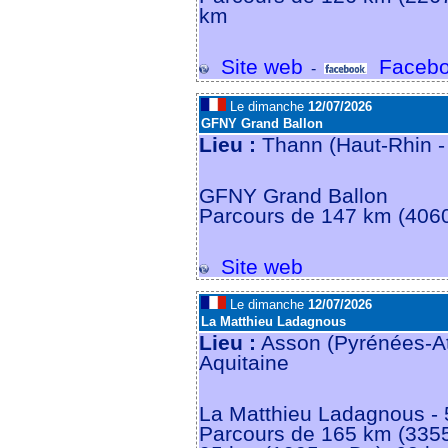
km
Site web
Facebo
-
Le dimanche
12/07/2026
GFNY Grand Ballon
Lieu :
Thann (Haut-Rhin 
GFNY Grand Ballon
Parcours de 147 km (406
Site web
Le dimanche
12/07/2026
La Matthieu Ladagnous
Lieu :
Asson (Pyrénées-At
Aquitaine
La Matthieu Ladagnous - 5
Parcours de 165 km (335