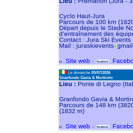
Lieu :
Prémanon (Jura - 
Cyclo Haut-Jura
Parcours de 100 km (162
Départ depuis le Stade No
d’entraînement des équip
Contact : Jura Ski Events
Mail : juraskievents
gmai
Site web
Facebo
-
Le dimanche
05/07/2026
Granfondo Gavia & Mortirolo
Lieu :
Ponte di Legno (Ita
Granfondo Gavia & Mortiro
Parcours de 148 km (382
(1832 m)
Site web
Facebo
-