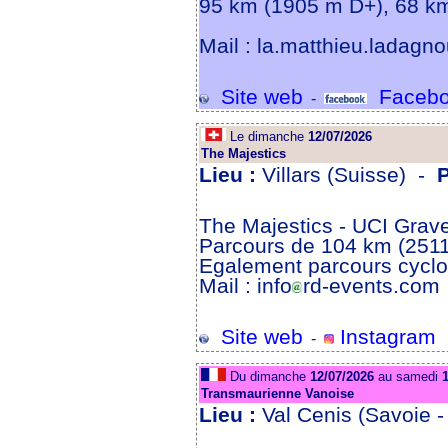
95 km (1905 m D+), 68 k
Mail : la.matthieu.ladagn
Site web
Facebo
-
Le dimanche
12/07/2026
The Majestics
Lieu :
Villars (Suisse) -
The Majestics - UCI Grave
Parcours de 104 km (251
Egalement parcours cyclosp
Mail : info
rd-events.com
Site web
Instagram
-
Du dimanche
12/07/2026
au samedi
1
Transmaurienne Vanoise
Lieu :
Val Cenis (Savoie 