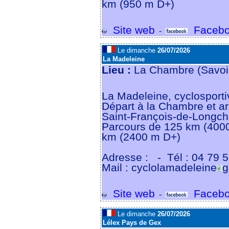
km (950 m D+)
Site web
Facebo
-
Le dimanche
26/07/2026
La Madeleine
Lieu :
La Chambre (Savoi
La Madeleine, cyclosporti
Départ à la Chambre et ar
Saint-François-de-Longc
Parcours de 125 km (4000
km (2400 m D+)
Adresse :
- Tél : 04 79 5
Mail : cyclolamadeleine
g
Site web
Facebo
-
Le dimanche
26/07/2026
Lélex Pays de Gex