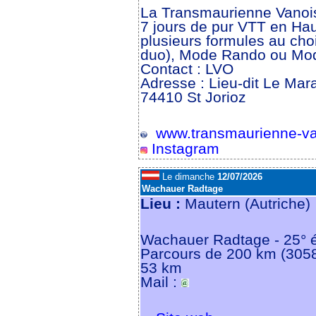
La Transmaurienne Vanoise
7 jours de pur VTT en Ha
plusieurs formules au cho
duo), Mode Rando ou Mod
Contact : LVO
Adresse : Lieu-dit Le Mar
74410 St Jorioz
www.transmaurienne-va
Instagram
Le dimanche
12/07/2026
Wachauer Radtage
Lieu :
Mautern (Autriche
Wachauer Radtage - 25° é
Parcours de 200 km (3058
53 km
Mail :