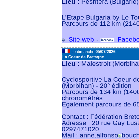
Lieu :
Peshtera (Bulgarie
L’Etape Bulgaria by Le To
Parcours de 112 km (214
Site web
Facebo
-
Le dimanche
05/07/2026
La Coeur de Bretagne
Lieu :
Malestroit (Morbih
Cyclosportive La Coeur de
(Morbihan) - 20° édition
Parcours de 134 km (140
chronométrés
Egalement parcours de 6
Contact : Fédération Bre
Adresse : 20 rue Gay Lu
0297471020
Mail : anne.alfonso
bouch