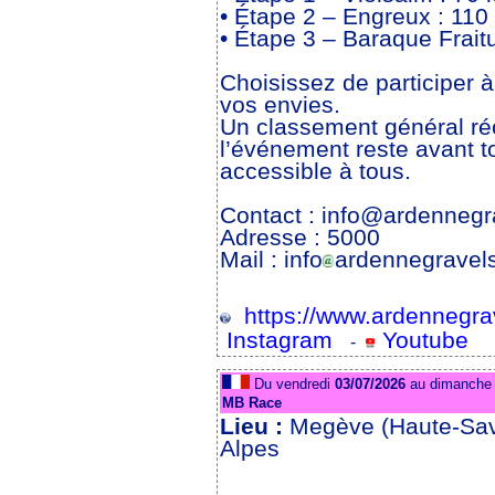
• Étape 2 – Engreux : 11
• Étape 3 – Baraque Frait
Choisissez de participer à
vos envies.
Un classement général ré
l’événement reste avant t
accessible à tous.
Contact : info@ardenneg
Adresse : 5000
Mail : info
ardennegravel
https://www.ardennegra
Instagram
Youtube
-
Du vendredi
03/07/2026
au dimanch
MB Race
Lieu :
Megève (Haute-Sav
Alpes