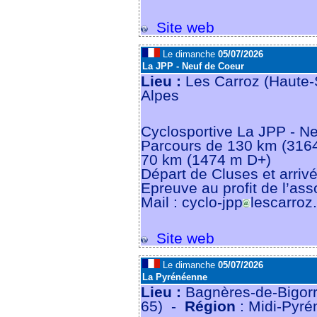
Site web
Le dimanche
05/07/2026
La JPP - Neuf de Coeur
Lieu :
Les Carroz (Haute-
Alpes
Cyclosportive La JPP - Ne
Parcours de 130 km (3164
70 km (1474 m D+)
Départ de Cluses et arriv
Epreuve au profit de l’as
Mail : cyclo-jpp
lescarroz
Site web
Le dimanche
05/07/2026
La Pyrénéenne
Lieu :
Bagnères-de-Bigorr
65) -
Région
: Midi-Pyré