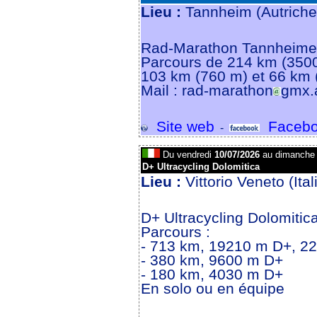
Lieu :
Tannheim (Autrich
Rad-Marathon Tannheimer 
Parcours de 214 km (350
103 km (760 m) et 66 km 
Mail : rad-marathon
gmx.
Site web
Facebo
-
Du vendredi
10/07/2026
au dimanch
D+ Ultracycling Dolomitica
Lieu :
Vittorio Veneto (Ita
D+ Ultracycling Dolomitic
Parcours :
- 713 km, 19210 m D+, 22
- 380 km, 9600 m D+
- 180 km, 4030 m D+
En solo ou en équipe