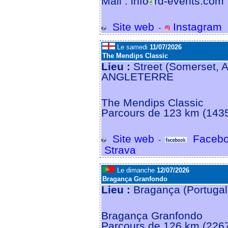
Mail : info
rd-events.com
Site web
Instagram
-
Le samedi
11/07/2026
The Mendips Classic
Lieu :
Street (Somerset, 
ANGLETERRE
The Mendips Classic
Parcours de 123 km (143
Site web
Facebo
-
Strava
Le dimanche
12/07/2026
Bragança Granfondo
Lieu :
Bragança (Portuga
Bragança Granfondo
Parcours de 126 km (2267