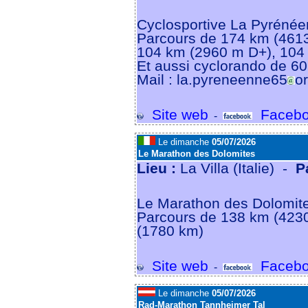
Cyclosportive La Pyrénéen
Parcours de 174 km (461
104 km (2960 m D+), 104
Et aussi cyclorando de 6
Mail : la.pyreneenne65
or
Site web
Facebo
-
Le dimanche
05/07/2026
Le Marathon des Dolomites
Lieu :
La Villa (Italie) -
P
Le Marathon des Dolomites
Parcours de 138 km (423
(1780 km)
Site web
Facebo
-
Le dimanche
05/07/2026
Rad-Marathon Tannheimer Tal