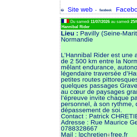
Site web
Facebo
-
Du samedi
11/07/2026
au samedi
25/
Hannibal Rider
Lieu :
Pavilly (Seine-Mari
Normandie
L’Hannibal Rider est une 
de 2 500 km entre la Norm
mêlant endurance, autonom
légendaire traversée d’Ha
petites routes pittoresqu
quelques passages Gravel,
au cœur de paysages gra
l’épreuve invite chaque par
personnel, à son rythme, d
dépassement de soi.
Contact : Patrick CHRET
Adresse : Rue Maurice Ge
0788328667
Mail : lpchretien
free.fr