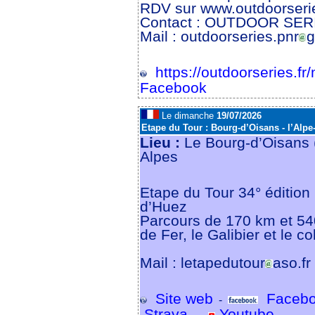
RDV sur www.outdoorserie
Contact : OUTDOOR SER
Mail : outdoorseries.pnr
g
https://outdoorseries.fr
Facebook
Le dimanche
19/07/2026
Etape du Tour : Bourg-d’Oisans - l’Alpe
Lieu :
Le Bourg-d’Oisans 
Alpes
Etape du Tour 34° édition 
d’Huez
Parcours de 170 km et 540
de Fer, le Galibier et le c
Mail : letapedutour
aso.fr
Site web
Facebo
-
Strava
Youtube