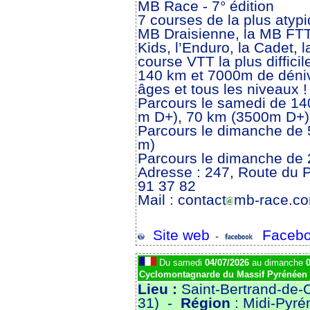
MB Race - 7° édition
7 courses de la plus atypi
MB Draisienne, la MB FTT (
Kids, l’Enduro, la Cadet, l
course VTT la plus diffici
140 km et 7000m de dénive
âges et tous les niveaux !
Parcours le samedi de 1
m D+), 70 km (3500m D+)
Parcours le dimanche de 
m)
Parcours le dimanche de
Adresse : 247, Route du 
91 37 82
Mail : contact
mb-race.c
Site web
Facebo
-
Du samedi
04/07/2026
au dimanche
0
Cyclomontagnarde du Massif Pyrénéen
Lieu :
Saint-Bertrand-de-
31) -
Région
: Midi-Pyré