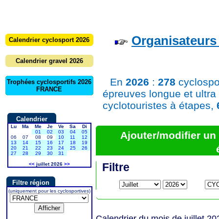
Organisateurs 
Calendrier cyclosport 2026
Calendrier gravel 2026
En
2026
:
278
cyclospo
Trophées cyclosportifs 2026
FRANCE
épreuves longue et ultra
cyclotouristes à étapes,
Calendrier
Lu
Ma
Me
Je
Ve
Sa
Di
01
02
03
04
05
Ajouter/modifier u
06
07
08
09
10
11
12
13
14
15
16
17
18
19
20
21
22
23
24
25
26
27
28
29
30
31
Filtre
<<
juillet 2026
>>
Filtre région
(uniquement pour les cyclosportives)
Calendrier du mois de juillet 20