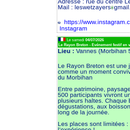
Adresse : rue du centre 
Mail : leswetzayers
gmail
https://www.instagram.co
Instagram
Le samedi
04/07/2026
Le Rayon Breton - Evénement festif en 
Lieu :
Vannes (Morbihan 
Le Rayon Breton est une j
comme un moment convivial
du Morbihan
Entre patrimoine, paysage
500 participants vivront 
plusieurs haltes. Chaque 
dégustations, aux boisson
long de la journée.
Les places sont limitées :
l’expérience !