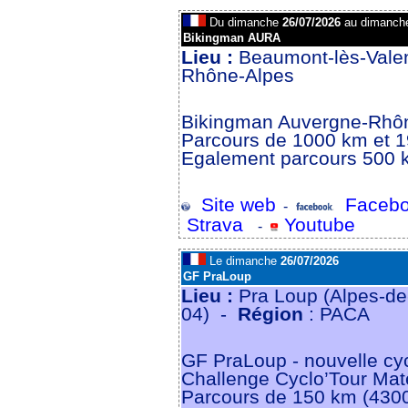
Du dimanche
26/07/2026
au dimanc
Bikingman AURA
Lieu :
Beaumont-lès-Vale
Rhône-Alpes
Bikingman Auvergne-Rhô
Parcours de 1000 km et 
Egalement parcours 500 k
Site web
Facebo
-
Strava
Youtube
-
Le dimanche
26/07/2026
GF PraLoup
Lieu :
Pra Loup (Alpes-de
04) -
Région
: PACA
GF PraLoup - nouvelle cyc
Challenge Cyclo’Tour Mat
Parcours de 150 km (4300