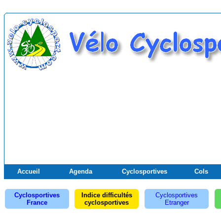
Accueil
Agenda
Cyclosportives
Cols
Cyclosportives
Indice difficultés
Cyclosportives
France
cyclosportives
Etranger