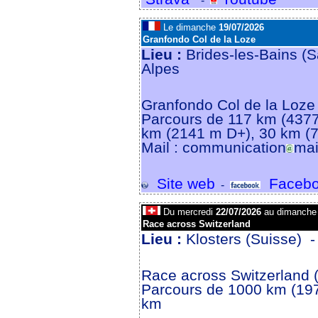
-
Le dimanche
19/07/2026
Granfondo Col de la Loze
Lieu :
Brides-les-Bains (S
Alpes
Granfondo Col de la Loze -
Parcours de 117 km (4377
km (2141 m D+), 30 km (
Mail : communication
mai
Site web
Facebo
-
Du mercredi
22/07/2026
au dimanch
Race across Switzerland
Lieu :
Klosters (Suisse) 
Race across Switzerland
Parcours de 1000 km (19
km