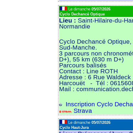
Le dimanche
05/07/2026
Cyclo Dechancé Optique
Lieu :
Saint-Hilaire-du-H
Normandie
Cyclo Dechancé Optique, o
Sud-Manche.
3 parcours non chronomét
D+), 55 km (630 m D+)
Parcours balisés
Contact : Line ROTH
Adresse : 6 Rue Waldeck 
Harcouët
- Tél : 061560
Mail : communication.de
Inscription Cyclo Dech
Strava
Le dimanche
05/07/2026
Cyclo Haut-Jura