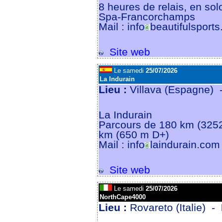
8 heures de relais, en sol
Spa-Francorchamps
Mail : info
beautifulsports
Site web
Le samedi
25/07/2026
La Indurain
Lieu :
Villava (Espagne)
La Indurain
Parcours de 180 km (325
km (650 m D+)
Mail : info
laindurain.com
Site web
Le samedi
25/07/2026
NorthCape4000
Lieu :
Rovareto (Italie) -