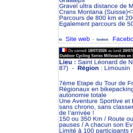
Gravel ultra distance de 
Crans Montana (Suisse)<
Parcours de 800 km et 2
Egalement parcours de 5
Site web
Facebo
-
Du samedi
18/07/2026
au lundi
20/07
Outdoor Cycling Series Millevaches en
Lieu :
Saint Léonard de No
87) -
Région
: Limousin
7ème Etape du Tour de Fr
Régionaux en bikepacking
autonomie totale
Une Aventure Sportive et
sans chrono, sans classem
de l’arrivée !
150 ou 350 Km / Route ou
pauses / A chacun son Eve
Limité à 100 participant