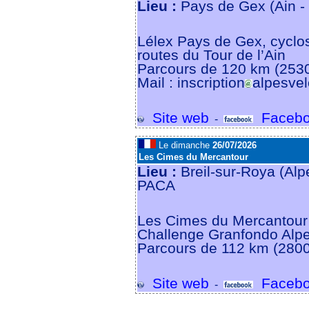
Lieu :
Pays de Gex (Ain -
Lélex Pays de Gex, cyclos
routes du Tour de l’Ain
Parcours de 120 km (253
Mail : inscription
alpesve
Site web
Facebo
-
Le dimanche
26/07/2026
Les Cimes du Mercantour
Lieu :
Breil-sur-Roya (Alp
PACA
Les Cimes du Mercantour
Challenge Granfondo Alp
Parcours de 112 km (280
Site web
Facebo
-