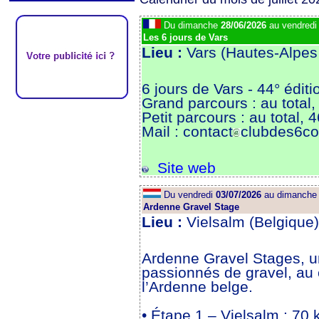
Du dimanche
28/06/2026
au vendred
Les 6 jours de Vars
Lieu :
Vars (Hautes-Alpes
6 jours de Vars - 44° éditi
Grand parcours : au tota
Petit parcours : au total,
Mail : contact
clubdes6col
Site web
Du vendredi
03/07/2026
au dimanch
Ardenne Gravel Stage
Lieu :
Vielsalm (Belgique
Ardenne Gravel Stages, u
passionnés de gravel, au
l’Ardenne belge.
• Étape 1 – Vielsalm : 70 