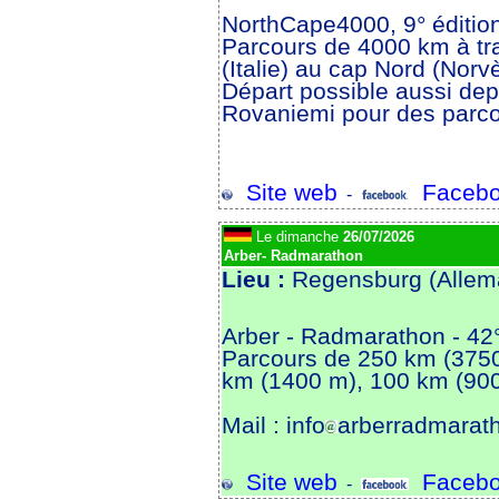
NorthCape4000, 9° éditio
Parcours de 4000 km à tr
(Italie) au cap Nord (Norv
Départ possible aussi dep
Rovaniemi pour des parco
Site web
Facebo
-
Le dimanche
26/07/2026
Arber- Radmarathon
Lieu :
Regensburg (Alle
Arber - Radmarathon - 42°
Parcours de 250 km (375
km (1400 m), 100 km (90
Mail : info
arberradmarat
Site web
Facebo
-