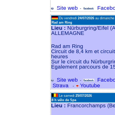
Site web
Facebo
-
Du vendredi
24/07/2026
au dimanch
Rad am Ring
Lieu :
Nürburgring/Eifel 
ALLEMAGNE
Rad am Ring
Circuit de 8,4 km et circui
heures
Sur le circuit du Nürburgr
Egalement parcours de 1
Site web
Facebo
-
Strava
Youtube
-
Le samedi
25/07/2026
8 h vélo de Spa
Lieu :
Francorchamps (Be