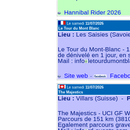
Hannibal Rider 2026
Le samedi
11/07/2026
Le Tour du Mont Blanc
Lieu :
Les Saisies (Savoi
Le Tour du Mont-Blanc - 1
de dénivelé en 1 jour, en 
Mail : info
letourdumontbl
Site web
Facebo
-
Le samedi
11/07/2026
The Majestics
Lieu :
Villars (Suisse) -
The Majestics - UCI GF W
Parcours de 151 km (381
Egalement parcours grave