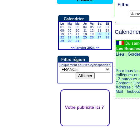
Filtre
Calendrier
Lu
Ma
Me
Je
Ve
Sa
Di
01
02
03
04
05
06
07
08
09
10
11
12
13
14
Calendrie
15
16
17
18
19
20
21
22
23
24
25
26
27
28
29
30
31
Du sam
<<
janvier 2024
>>
Les Boucles
Lieu :
Gordes
Filtre région
(uniquement pour les cyclosportives)
Pour tous les
collègues ou 
- 3 parcours 
Contact : Lio
Adresse : H
Mail : lesbou