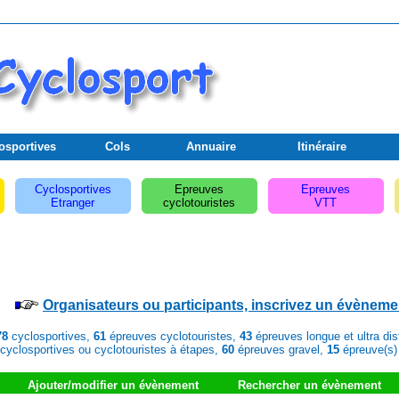
osportives
Cols
Annuaire
Itinéraire
Cyclosportives
Epreuves
Epreuves
Etranger
cyclotouristes
VTT
Organisateurs ou participants, inscrivez un évèneme
78
cyclosportives,
61
épreuves cyclotouristes,
43
épreuves longue et ultra di
cyclosportives ou cyclotouristes à étapes,
60
épreuves gravel,
15
épreuve(s)
Ajouter/modifier un évènement
Rechercher un évènement