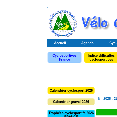
Accueil
Agenda
Cycl
Cyclosportives
Indice difficultés
France
cyclosportives
Calendrier cyclosport 2026
En
2026
:
2
Calendrier gravel 2026
Trophées cyclosportifs 2026
FRANCE