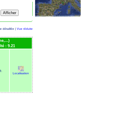
e détaillée |
Vue réduite
e,...)
lté : 9.21
e.
Localisation