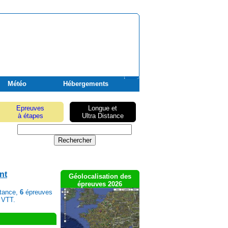
Météo
Hébergements
Epreuves
Longue et
à étapes
Ultra Distance
nt
Géolocalisation des
épreuves 2026
stance,
6
épreuves
 VTT.