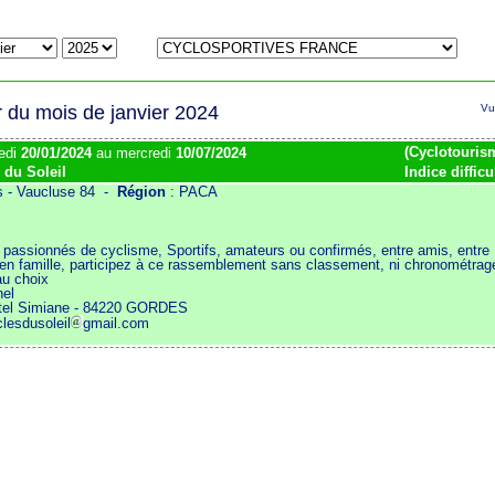
r du mois de janvier 2024
Vu
(Cyclotourism
edi
20/01/2024
au mercredi
10/07/2024
 du Soleil
Indice difficu
 - Vaucluse 84 -
Région
: PACA
 passionnés de cyclisme, Sportifs, amateurs ou confirmés, entre amis, entre
en famille, participez à ce rassemblement sans classement, ni chronométrag
au choix
nel
ôtel Simiane - 84220 GORDES
clesdusoleil
gmail.com