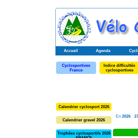
Accueil
Agenda
Cycl
Cyclosportives
Indice difficultés
France
cyclosportives
Calendrier cyclosport 2026
En
2026
:
2
Calendrier gravel 2026
Trophées cyclosportifs 2026
FRANCE