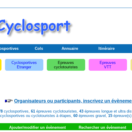
osportives
Cols
Annuaire
Itinéraire
Cyclosportives
Epreuves
Epreuves
Etranger
cyclotouristes
VTT
Organisateurs ou participants, inscrivez un évèneme
78
cyclosportives,
61
épreuves cyclotouristes,
43
épreuves longue et ultra di
cyclosportives ou cyclotouristes à étapes,
60
épreuves gravel,
15
épreuve(s)
Ajouter/modifier un évènement
Rechercher un évènement