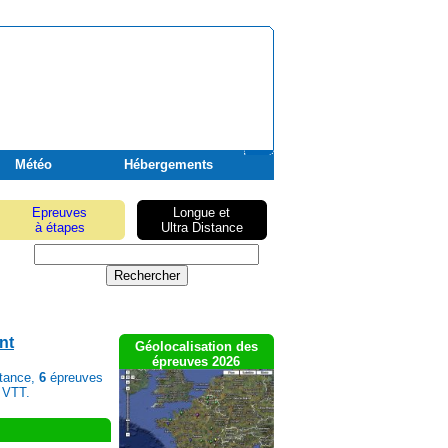
Météo
Hébergements
Epreuves
Longue et
à étapes
Ultra Distance
nt
Géolocalisation des
épreuves 2026
stance,
6
épreuves
 VTT.