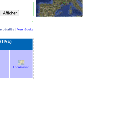
e détaillée |
Vue réduite
TIVE)
Localisation