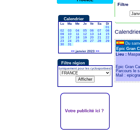
Filtre
Calendrier
Lu
Ma
Me
Je
Ve
Sa
Di
01
02
03
04
05
06
07
08
Calendrie
09
10
11
12
13
14
15
16
17
18
19
20
21
22
23
24
25
26
27
28
29
Du sam
30
31
Epic Gran C
<<
janvier 2023
>>
Lieu :
Maspal
Filtre région
Epic Gran Ca
(uniquement pour les cyclosportives)
Parcours le 
Mail : epicgr