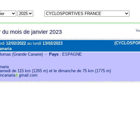
r du mois de janvier 2023
Vu
(CYCLOSPOR
edi
12/02/2022
au lundi
13/02/2023
anaria
omas (Grande Canarie) -
Pays
: ESPAGNE
naria
samedi de 115 km (1265 m) et le dimanche de 75 km (1775 m)
ancanaria
gmail.com