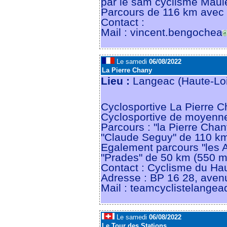
par le sam cyclisme Mau
Parcours de 116 km avec
Contact :
Mail : vincent.bengochea
Le samedi
06/08/2022
La Pierre Chany
Lieu :
Langeac (Haute-Loi
Cyclosportive La Pierre Ch
Cyclosportive de moyenn
Parcours : "la Pierre Cha
"Claude Seguy" de 110 k
Egalement parcours "les 
"Prades" de 50 km (550 m
Contact : Cyclisme du Hau
Adresse : BP 16 28, a
Mail : teamcyclistelangea
Le samedi
06/08/2022
Le Tour des Stations