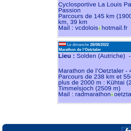
Cyclosportive La Louis Pas
Passion
Parcours de 145 km (1900
km, 39 km
Mail : vcdolois
hotmail.fr
Le dimanche
28/08/2022
Marathon de l’Oetztaler
Lieu :
Solden (Autriche) 
Marathon de l’Oetztaler - 
Parcours de 238 km et 55
plus de 2000 m : Kühtai (
Timmelsjoch (2509 m)
Mail : radmarathon
oetzt