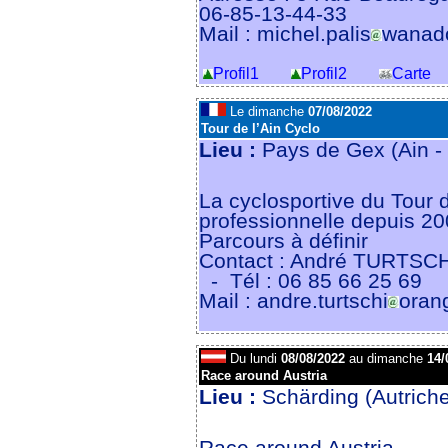
06-85-13-44-33
Mail : michel.palis
wanado
Profil1
Profil2
Carte
Le dimanche
07/08/2022
Tour de l’Ain Cyclo
Lieu :
Pays de Gex (Ain -
La cyclosportive du Tour 
professionnelle depuis 20
Parcours à définir
Contact : André TURTSCH
- Tél : 06 85 66 25 69
Mail : andre.turtschi
orang
Du lundi
08/08/2022
au dimanche
14/
Race around Austria
Lieu :
Schärding (Autrich
Race around Austria