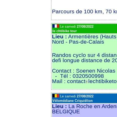
Parcours de 100 km, 70 
Le samedi
27/08/2022
le chtibike tour
Lieu :
Armentières (Hauts
Nord - Pas-de-Calais
Randos cyclo sur 4 distan
defi longue distance de 
Contact : Soenen Nicolas
- Tél : 0320500998
Mail : contact
lechtibiketo
Le samedi
27/08/2022
Vélomédiane Criquiélion
Lieu :
La Roche en Arden
BELGIQUE