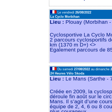
Le vendredi
26/08/2022
La Cyclo Morbihan
Lieu :
Plouay (Morbihan -
Cyclosportive La Cyclo M
2 parcours cyclosportifs 
km (1370 m D+) <>
Egalement parcours de 8
Du samedi
27/08/2022
au dimanche
2
24 Heures Vélo Skoda
Lieu :
Le Mans (Sarthe -
Créée en 2009, la cyclosp
déroule fin août sur le cir
Mans. Il s’agit d’une cours
équipe de 2, 4, 6 ou 8 cou
plus courageux.