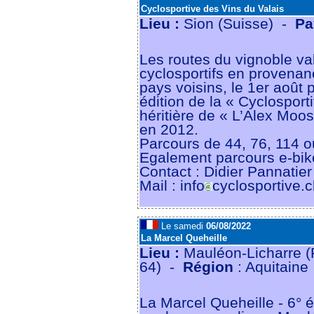
Cyclosportive des Vins du Valais
Lieu :
Sion (Suisse) -
Pa
Les routes du vignoble va
cyclosportifs en provenan
pays voisins, le 1er août 
édition de la « Cyclosport
héritière de « L’Alex Moos
en 2012.
Parcours de 44, 76, 114 o
Egalement parcours e-bik
Contact : Didier Pannatier
Mail : info
cyclosportive.c
Le samedi
06/08/2022
La Marcel Queheille
Lieu :
Mauléon-Licharre (P
64) -
Région
: Aquitaine
La Marcel Queheille - 6° é