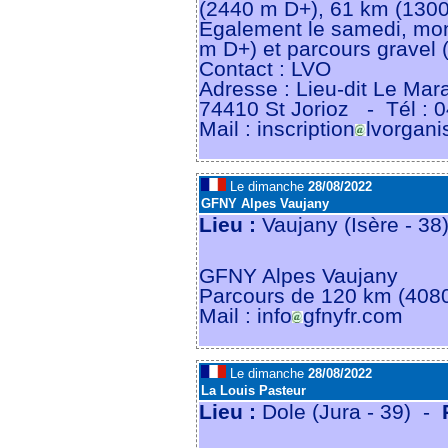
(2440 m D+), 61 km (1300
Egalement le samedi, mo
m D+) et parcours gravel
Contact : LVO
Adresse : Lieu-dit Le Mar
74410 St Jorioz
- Tél : 
Mail : inscription
lvorgani
Le dimanche
28/08/2022
GFNY Alpes Vaujany
Lieu :
Vaujany (Isère - 3
GFNY Alpes Vaujany
Parcours de 120 km (408
Mail : info
gfnyfr.com
Le dimanche
28/08/2022
La Louis Pasteur
Lieu :
Dole (Jura - 39) -