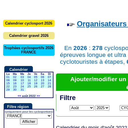
Organisateurs 
Calendrier cyclosport 2026
Calendrier gravel 2026
En
2026
:
278
cyclospo
Trophées cyclosportifs 2026
FRANCE
épreuves longue et ultra
cyclotouristes à étapes,
Calendrier
Lu
Ma
Me
Je
Ve
Sa
Di
01
02
03
04
05
06
07
Ajouter/modifier u
08
09
10
11
12
13
14
15
16
17
18
19
20
21
22
23
24
25
26
27
28
29
30
31
Filtre
<<
août 2022
>>
Filtre région
(uniquement pour les cyclosportives)
Calendrier du mois d'août 2022