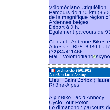
Vélomédiane Criquiélion - 
Parcours de 170 km (3500
de la magnifique région d
Ardennes belges
Départ à 9 h.
Egalement parcours de 9
Contact : Ardenne Bikes e
Adresse : BP5, 6980 La 
(32)84/411466
Mail : velomediane
skyne
Le dimanche
28/08/2022
AlpinBike Lac d’Annecy
Lieu :
Saint Jorioz (Haute
Rhône-Alpes
AlpinBike Lac d’Annecy - 
Cyclo’Tour Rotor
Le dimanche : parcours d