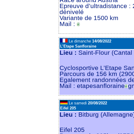
Epreuve d’ultradistance 
dénivelé
Variante de 1500 km
Mail :
Le dimanche
14/08/2022
L’Etape Sanfloraine
Lieu :
Saint-Flour (Cantal
Cyclosportive L’Etape Sanf
Parcours de 156 km (290
Egalement randonnées de
Mail : etapesanfloraine
g
Le samedi
20/08/2022
Eifel 205
Lieu :
Bitburg (Allemagn
Eifel 205