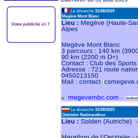
Le dimanche
31/08/2025
Megève Mont Blanc
Lieu :
Megève (Haute-Sav
Alpes
Megève Mont Blanc
3 parcours : 140 km (390
90 km (2200 m D+)
Contact : Club des Sport
Adresse : 721 route nati
0450213150
Mail : contact
csmegeve.
megevembc.com
-
Le dimanche
31/08/2025
Oetztaler Radmarathon
Lieu :
Solden (Autriche) 
Marathon de l’Oetztaler - 