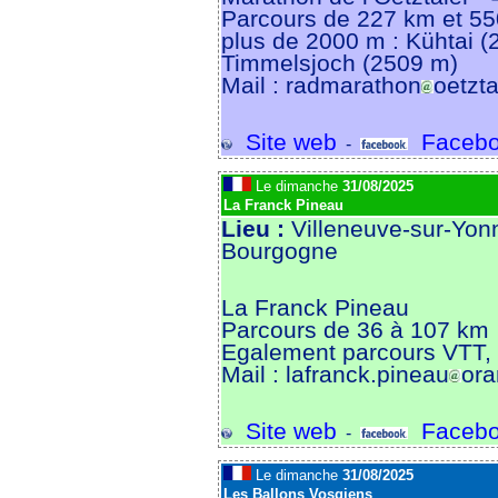
Parcours de 227 km et 55
plus de 2000 m : Kühtai (
Timmelsjoch (2509 m)
Mail : radmarathon
oetzt
Site web
Facebo
-
Le dimanche
31/08/2025
La Franck Pineau
Lieu :
Villeneuve-sur-Yon
Bourgogne
La Franck Pineau
Parcours de 36 à 107 km
Egalement parcours VTT, 
Mail : lafranck.pineau
ora
Site web
Facebo
-
Le dimanche
31/08/2025
Les Ballons Vosgiens