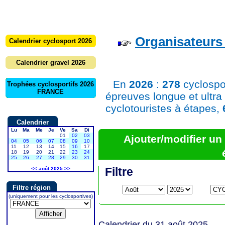
Organisateurs 
Calendrier cyclosport 2026
Calendrier gravel 2026
En
2026
:
278
cyclospo
Trophées cyclosportifs 2026
FRANCE
épreuves longue et ultra
cyclotouristes à étapes,
Calendrier
Lu
Ma
Me
Je
Ve
Sa
Di
01
02
03
Ajouter/modifier u
04
05
06
07
08
09
10
11
12
13
14
15
16
17
18
19
20
21
22
23
24
25
26
27
28
29
30
31
Filtre
<<
août 2025
>>
Filtre région
(uniquement pour les cyclosportives)
Calendrier du 31 août 2025