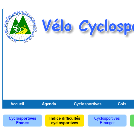
Accueil
Agenda
Cyclosportives
Cols
Cyclosportives
Indice difficultés
Cyclosportives
France
cyclosportives
Etranger