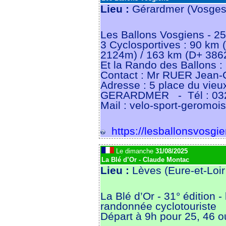
Lieu :
Gérardmer (Vosges
Les Ballons Vosgiens - 25
3 Cyclosportives : 90 km
2124m) / 163 km (D+ 386
Et la Rando des Ballons 
Contact : Mr RUER Jean-
Adresse : 5 place du vie
GERARDMER
- Tél : 0
Mail : velo-sport-geromois
https://lesballonsvosgien
Le dimanche
31/08/2025
La Blé d’Or - Claude Montac
Lieu :
Lèves (Eure-et-Loir
La Blé d’Or - 31° édition -
randonnée cyclotouriste
Départ à 9h pour 25, 46 o