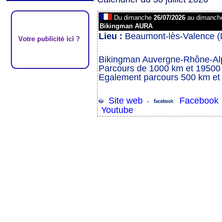
Du dimanche
26/07/2026
au dimanc
Bikingman AURA
Lieu :
Beaumont-lès-Valence (
Bikingman Auvergne-Rhône-Al
Parcours de 1000 km et 19500
Egalement parcours 500 km et
Site web
Facebook
-
Youtube