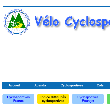
Accueil
Agenda
Cyclosportives
Cols
Cyclosportives
Indice difficultés
Cyclosportives
France
cyclosportives
Etranger