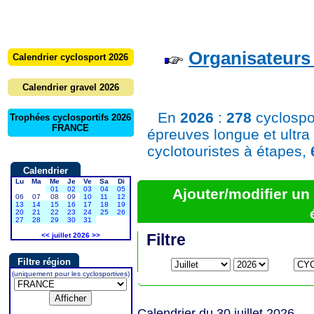
Organisateurs 
Calendrier cyclosport 2026
Calendrier gravel 2026
En
2026
:
278
cyclospo
Trophées cyclosportifs 2026
FRANCE
épreuves longue et ultra
cyclotouristes à étapes,
Calendrier
Lu
Ma
Me
Je
Ve
Sa
Di
01
02
03
04
05
Ajouter/modifier u
06
07
08
09
10
11
12
13
14
15
16
17
18
19
20
21
22
23
24
25
26
27
28
29
30
31
Filtre
<<
juillet 2026
>>
Filtre région
(uniquement pour les cyclosportives)
Calendrier du 30 juillet 2026