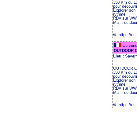
350 Km ou 100
pour découvri
Explorer son 
rythme.
RDV sur W
Mail : outdoo
https://out
Du vend
OUTDOOR C
Lieu :
Savern
OUTDOOR CYC
350 Km ou 100
pour découvri
Explorer son 
rythme.
RDV sur W
Mail : outdoo
https://out