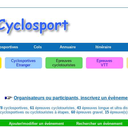
osportives
Cols
Annuaire
Itinéraire
Cyclosportives
Epreuves
Epreuves
Etranger
cyclotouristes
VTT
Organisateurs ou participants, inscrivez un évèneme
78
cyclosportives,
61
épreuves cyclotouristes,
43
épreuves longue et ultra di
cyclosportives ou cyclotouristes à étapes,
60
épreuves gravel,
15
épreuve(s)
Ajouter/modifier un évènement
Rechercher un évènement