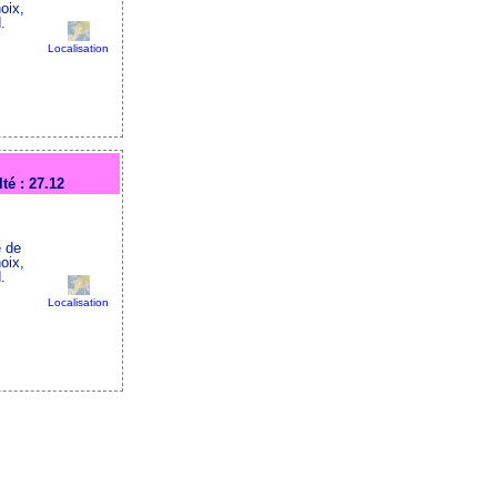
oix,
.
Localisation
lté : 27.12
 de
oix,
.
Localisation