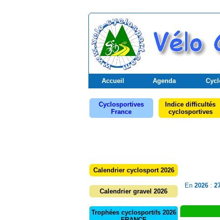
Accueil
Agenda
Cycl
Cyclosportives
Indice difficultés
France
cyclosportives
Calendrier cyclosport 2026
En
2026
:
2
Calendrier gravel 2026
Trophées cyclosportifs 2026
FRANCE