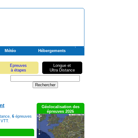
Météo
Hébergements
Epreuves
Longue et
à étapes
Ultra Distance
nt
Géolocalisation des
épreuves 2026
stance,
6
épreuves
 VTT.