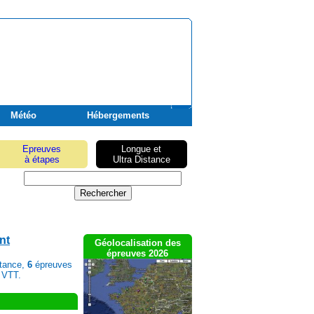
Météo
Hébergements
Epreuves
Longue et
à étapes
Ultra Distance
nt
Géolocalisation des
épreuves 2026
stance,
6
épreuves
 VTT.