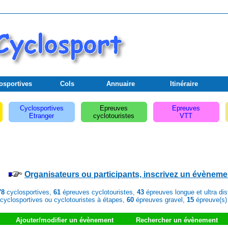
osportives
Cols
Annuaire
Itinéraire
Cyclosportives
Epreuves
Epreuves
Etranger
cyclotouristes
VTT
Organisateurs ou participants, inscrivez un évèneme
78
cyclosportives,
61
épreuves cyclotouristes,
43
épreuves longue et ultra di
cyclosportives ou cyclotouristes à étapes,
60
épreuves gravel,
15
épreuve(s)
Ajouter/modifier un évènement
Rechercher un évènement