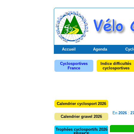
Accueil
Agenda
Cycl
Cyclosportives
Indice difficultés
France
cyclosportives
Calendrier cyclosport 2026
En
2026
:
2
Calendrier gravel 2026
Trophées cyclosportifs 2026
FRANCE