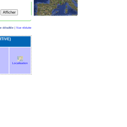
e détaillée |
Vue réduite
TIVE)
Localisation