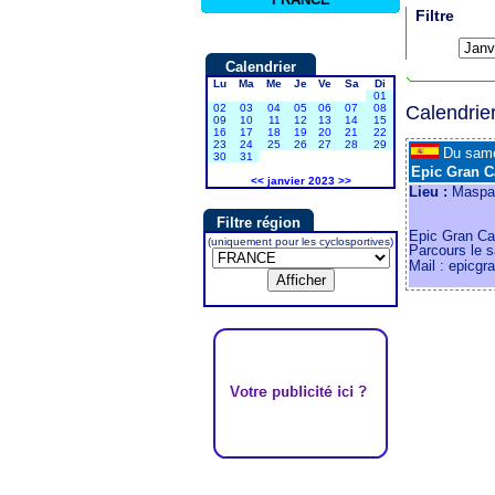
Filtre
Calendrier
Lu
Ma
Me
Je
Ve
Sa
Di
01
02
03
04
05
06
07
08
Calendrie
09
10
11
12
13
14
15
16
17
18
19
20
21
22
23
24
25
26
27
28
29
Du sam
30
31
Epic Gran C
<<
janvier 2023
>>
Lieu :
Maspal
Filtre région
Epic Gran Ca
(uniquement pour les cyclosportives)
Parcours le 
Mail : epicgr