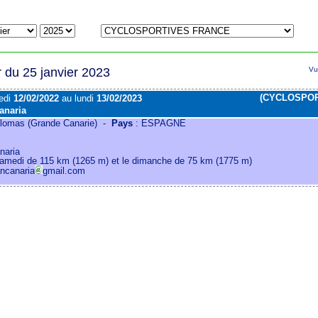
r du 25 janvier 2023
Vu
(CYCLOSPOR
edi
12/02/2022
au lundi
13/02/2023
anaria
omas (Grande Canarie) -
Pays
: ESPAGNE
naria
samedi de 115 km (1265 m) et le dimanche de 75 km (1775 m)
ancanaria
gmail.com