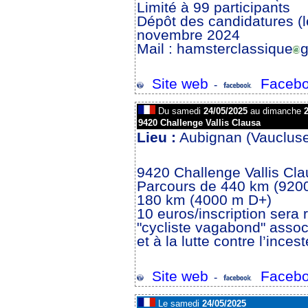
Limité à 99 participants
Dépôt des candidatures (le
novembre 2024
Mail : hamsterclassique
g
Site web
Facebo
-
Du samedi
24/05/2025
au dimanche
2
9420 Challenge Vallis Clausa
Lieu :
Aubignan (Vaucluse
9420 Challenge Vallis Cl
Parcours de 440 km (920
180 km (4000 m D+)
10 euros/inscription sera 
"cycliste vagabond" associ
et à la lutte contre l’incest
Site web
Facebo
-
Le samedi
24/05/2025