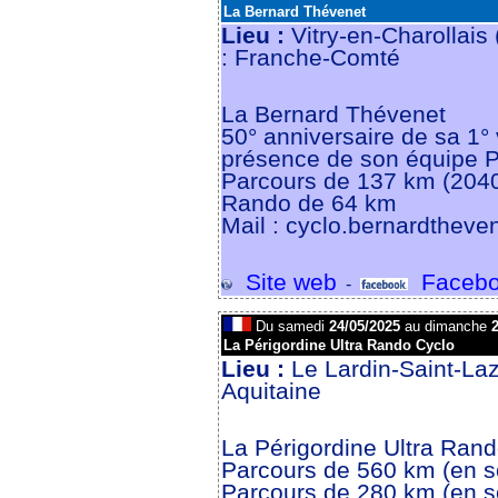
La Bernard Thévenet
Lieu :
Vitry-en-Charollais
: Franche-Comté
La Bernard Thévenet
50° anniversaire de sa 1° 
présence de son équipe 
Parcours de 137 km (204
Rando de 64 km
Mail : cyclo.bernardtheve
Site web
Facebo
-
Du samedi
24/05/2025
au dimanche
2
La Périgordine Ultra Rando Cyclo
Lieu :
Le Lardin-Saint-La
Aquitaine
La Périgordine Ultra Ran
Parcours de 560 km (en so
Parcours de 280 km (en so