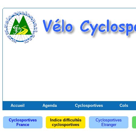
Accueil
Agenda
Cyclosportives
Cols
Cyclosportives
Indice difficultés
Cyclosportives
France
cyclosportives
Etranger