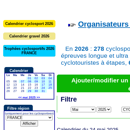
Organisateurs 
Calendrier cyclosport 2026
Calendrier gravel 2026
En
2026
:
278
cyclospo
Trophées cyclosportifs 2026
FRANCE
épreuves longue et ultra
cyclotouristes à étapes,
Calendrier
Lu
Ma
Me
Je
Ve
Sa
Di
01
02
03
04
Ajouter/modifier u
05
06
07
08
09
10
11
12
13
14
15
16
17
18
19
20
21
22
23
24
25
26
27
28
29
30
31
Filtre
<<
mai 2025
>>
Filtre région
(uniquement pour les cyclosportives)
Calendrier du 24 mai 2025