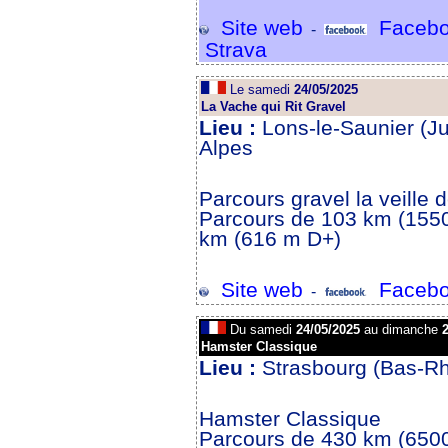
Site web
Facebo
-
Strava
Le samedi
24/05/2025
La Vache qui Rit Gravel
Lieu :
Lons-le-Saunier (J
Alpes
Parcours gravel la veille d
Parcours de 103 km (1550
km (616 m D+)
Site web
Facebo
-
Du samedi
24/05/2025
au dimanche
2
Hamster Classique
Lieu :
Strasbourg (Bas-Rh
Hamster Classique
Parcours de 430 km (650