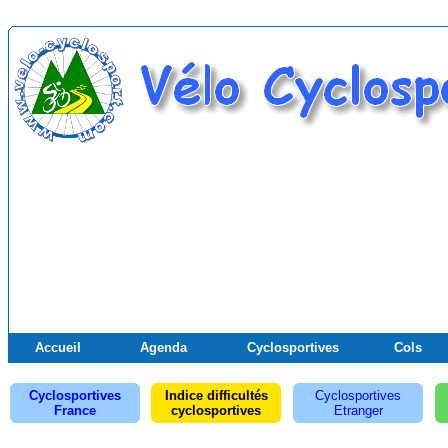
Accueil
Agenda
Cyclosportives
Cols
Cyclosportives
Indice difficultés
Cyclosportives
France
cyclosportives
Etranger