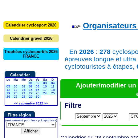
Organisateurs 
Calendrier cyclosport 2026
Calendrier gravel 2026
En
2026
:
278
cyclospo
Trophées cyclosportifs 2026
FRANCE
épreuves longue et ultra
cyclotouristes à étapes,
Calendrier
Lu
Ma
Me
Je
Ve
Sa
Di
01
02
03
04
Ajouter/modifier u
05
06
07
08
09
10
11
12
13
14
15
16
17
18
19
20
21
22
23
24
25
26
27
28
29
30
Filtre
<<
septembre 2022
>>
Filtre région
(uniquement pour les cyclosportives)
Calendrier du 23 septembre 20