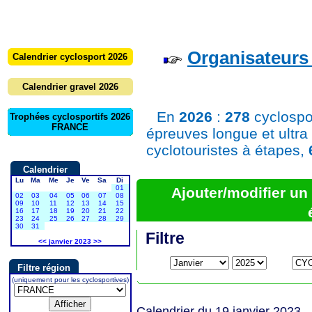
Organisateurs 
Calendrier cyclosport 2026
Calendrier gravel 2026
En
2026
:
278
cyclospo
Trophées cyclosportifs 2026
FRANCE
épreuves longue et ultra
cyclotouristes à étapes,
Calendrier
Lu
Ma
Me
Je
Ve
Sa
Di
01
Ajouter/modifier u
02
03
04
05
06
07
08
09
10
11
12
13
14
15
16
17
18
19
20
21
22
23
24
25
26
27
28
29
30
31
Filtre
<<
janvier 2023
>>
Filtre région
(uniquement pour les cyclosportives)
Calendrier du 19 janvier 2023