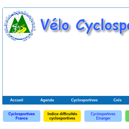
Accueil
Agenda
Cyclosportives
Cols
Cyclosportives
Indice difficultés
Cyclosportives
France
cyclosportives
Etranger