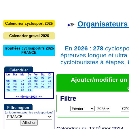
Organisateurs 
Calendrier cyclosport 2026
Calendrier gravel 2026
En
2026
:
278
cyclospo
Trophées cyclosportifs 2026
FRANCE
épreuves longue et ultra
cyclotouristes à étapes,
Calendrier
Lu
Ma
Me
Je
Ve
Sa
Di
01
02
03
04
Ajouter/modifier u
05
06
07
08
09
10
11
12
13
14
15
16
17
18
19
20
21
22
23
24
25
26
27
28
29
Filtre
<<
février 2024
>>
Filtre région
(uniquement pour les cyclosportives)
Calendrier du 17 février 2024