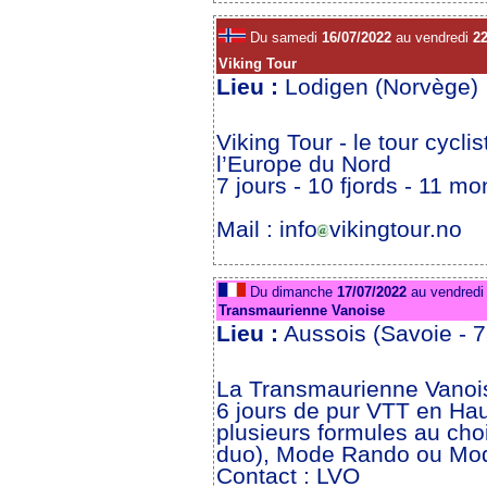
Du samedi
16/07/2022
au vendredi
22
Viking Tour
Lieu :
Lodigen (Norvège)
Viking Tour - le tour cycli
l’Europe du Nord
7 jours - 10 fjords - 11 m
Mail : info
vikingtour.no
Du dimanche
17/07/2022
au vendred
Transmaurienne Vanoise
Lieu :
Aussois (Savoie - 
La Transmaurienne Vanoise
6 jours de pur VTT en Ha
plusieurs formules au cho
duo), Mode Rando ou Mod
Contact : LVO