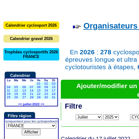
Organisateurs 
Calendrier cyclosport 2026
Calendrier gravel 2026
En
2026
:
278
cyclospo
Trophées cyclosportifs 2026
FRANCE
épreuves longue et ultra
cyclotouristes à étapes,
Calendrier
Lu
Ma
Me
Je
Ve
Sa
Di
01
02
03
Ajouter/modifier u
04
05
06
07
08
09
10
11
12
13
14
15
16
17
18
19
20
21
22
23
24
25
26
27
28
29
30
31
Filtre
<<
juillet 2022
>>
Filtre région
(uniquement pour les cyclosportives)
Calendrier du 17 juillet 2022