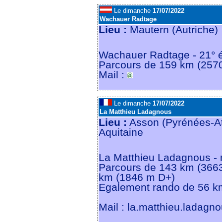
Le dimanche
17/07/2022
Wachauer Radtage
Lieu :
Mautern (Autriche
Wachauer Radtage - 21° é
Parcours de 159 km (2570
Mail :
Le dimanche
17/07/2022
La Matthieu Ladagnous
Lieu :
Asson (Pyrénées-At
Aquitaine
La Matthieu Ladagnous - n
Parcours de 143 km (3663
km (1846 m D+)
Egalement rando de 56 k
Mail : la.matthieu.ladagn