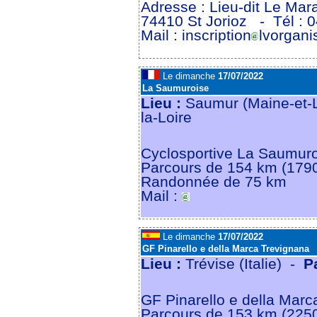
Adresse : Lieu-dit Le Mar
74410 St Jorioz
- Tél : 
Mail : inscription
lvorgani
Le dimanche
17/07/2022
La Saumuroise
Lieu :
Saumur (Maine-et-L
la-Loire
Cyclosportive La Saumur
Parcours de 154 km (179
Randonnée de 75 km
Mail :
Le dimanche
17/07/2022
GF Pinarello e della Marca Trevignana
Lieu :
Trévise (Italie) -
P
GF Pinarello e della Marc
Parcours de 153 km (225