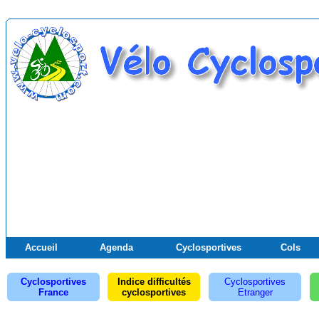
Accueil
Agenda
Cyclosportives
Cols
Cyclosportives
Indice difficultés
Cyclosportives
France
cyclosportives
Etranger