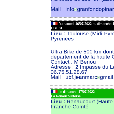
Mail : info
granfondopinar
Du samedi
16/07/2022
au dimanche
1
UBF 31
Lieu :
Toulouse (Midi-Pyr
Pyrénées
Ultra Bike de 500 km dont
département de la haute 
Contact : M Beriou
Adresse : 2 Impasse du 
06.75.51.28.67
Mail : ubf.jeanmarc
gmail
Le dimanche
17/07/2022
La Renaucourtoise
Lieu :
Renaucourt (Haute
Franche-Comté