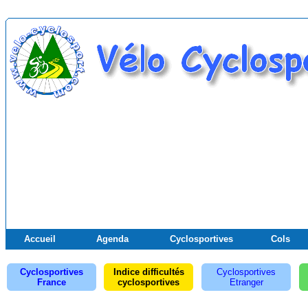
Accueil
Agenda
Cyclosportives
Cols
Cyclosportives
Indice difficultés
Cyclosportives
France
cyclosportives
Etranger