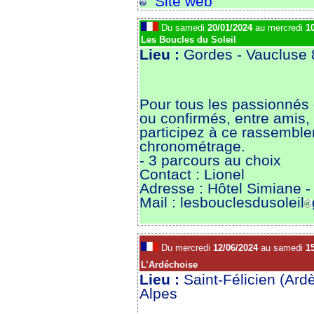
Site web
Du samedi
20/01/2024
au mercredi
1
Les Boucles du Soleil
Lieu :
Gordes - Vaucluse
Pour tous les passionnés 
ou confirmés, entre amis, 
participez à ce rassembl
chronométrage.
- 3 parcours au choix
Contact : Lionel
Adresse : Hôtel Simiane
Mail : lesbouclesdusoleil
Du mercredi
12/06/2024
au samedi
1
L’Ardéchoise
Lieu :
Saint-Félicien (Ard
Alpes