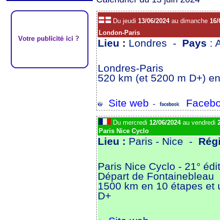
Du jeudi
13/06/2024
au dimanche
16/
London-Paris
Lieu :
Londres -
Pays
: 
Londres-Paris
520 km (et 5200 m D+) en
Site web
Facebo
-
Du mercredi
12/06/2024
au vendredi
Paris Nice Cyclo
Lieu :
Paris - Nice -
Rég
Paris Nice Cyclo - 21° édi
Départ de Fontainebleau
1500 km en 10 étapes et 
D+