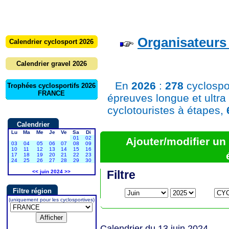
Organisateurs 
Calendrier cyclosport 2026
Calendrier gravel 2026
En
2026
:
278
cyclospo
Trophées cyclosportifs 2026
FRANCE
épreuves longue et ultra
cyclotouristes à étapes,
Calendrier
Lu
Ma
Me
Je
Ve
Sa
Di
01
02
Ajouter/modifier u
03
04
05
06
07
08
09
10
11
12
13
14
15
16
17
18
19
20
21
22
23
24
25
26
27
28
29
30
Filtre
<<
juin 2024
>>
Filtre région
(uniquement pour les cyclosportives)
Calendrier du 13 juin 2024