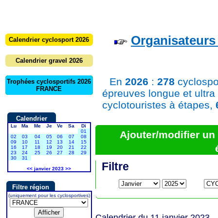
Organisateurs 
Calendrier cyclosport 2026
Calendrier gravel 2026
En
2026
:
278
cyclospo
Trophées cyclosportifs 2026
FRANCE
épreuves longue et ultra
cyclotouristes à étapes,
Calendrier
Lu
Ma
Me
Je
Ve
Sa
Di
01
Ajouter/modifier u
02
03
04
05
06
07
08
09
10
11
12
13
14
15
16
17
18
19
20
21
22
23
24
25
26
27
28
29
30
31
Filtre
<<
janvier 2023
>>
Filtre région
(uniquement pour les cyclosportives)
Calendrier du 11 janvier 2023