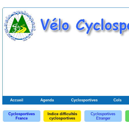
Accueil
Agenda
Cyclosportives
Cols
Cyclosportives
Indice difficultés
Cyclosportives
France
cyclosportives
Etranger