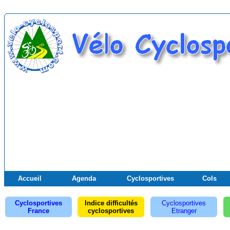
Accueil
Agenda
Cyclosportives
Cols
Cyclosportives
Indice difficultés
Cyclosportives
France
cyclosportives
Etranger