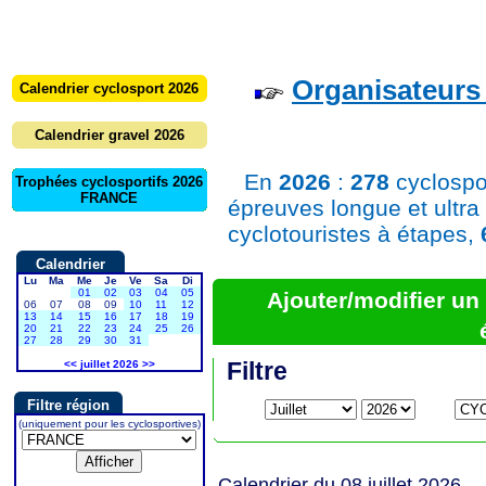
Organisateurs 
Calendrier cyclosport 2026
Calendrier gravel 2026
En
2026
:
278
cyclospo
Trophées cyclosportifs 2026
FRANCE
épreuves longue et ultra
cyclotouristes à étapes,
Calendrier
Lu
Ma
Me
Je
Ve
Sa
Di
01
02
03
04
05
Ajouter/modifier u
06
07
08
09
10
11
12
13
14
15
16
17
18
19
20
21
22
23
24
25
26
27
28
29
30
31
Filtre
<<
juillet 2026
>>
Filtre région
(uniquement pour les cyclosportives)
Calendrier du 08 juillet 2026