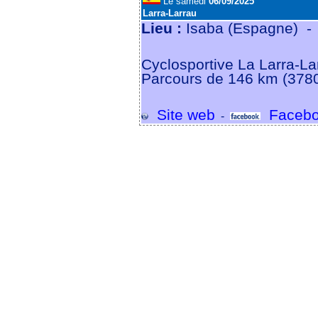
Le samedi
06/09/2025
Larra-Larrau
Lieu :
Isaba (Espagne) 
Cyclosportive La Larra-La
Parcours de 146 km (3780
Site web
Facebo
-