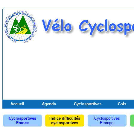
Accueil
Agenda
Cyclosportives
Cols
Cyclosportives
Indice difficultés
Cyclosportives
France
cyclosportives
Etranger