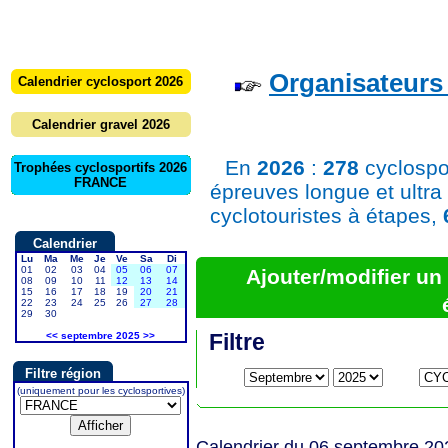
Organisateurs 
Calendrier cyclosport 2026
Calendrier gravel 2026
En
2026
:
278
cyclospo
Trophées cyclosportifs 2026
FRANCE
épreuves longue et ultra
cyclotouristes à étapes,
Calendrier
Lu
Ma
Me
Je
Ve
Sa
Di
01
02
03
04
05
06
07
Ajouter/modifier u
08
09
10
11
12
13
14
15
16
17
18
19
20
21
22
23
24
25
26
27
28
29
30
Filtre
<<
septembre 2025
>>
Filtre région
(uniquement pour les cyclosportives)
Calendrier du 06 septembre 20