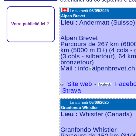
Le samedi
06/09/2025
Alpen Brevet
Lieu :
Andermatt (Suisse
Alpen Brevet
Parcours de 267 km (6800 
km (5000 m D+) (4 cols - 
(3 cols - silbertour), 64 k
bronzetour)
Mail : info
alpenbrevet.ch
Site web
Facebo
-
Strava
Le samedi
06/09/2025
Granfondo Whistler
Lieu :
Whistler (Canada)
Granfondo Whistler
Parcours de 152 km (310