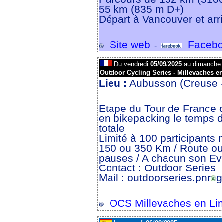
55 km (835 m D+)
Départ à Vancouver et arr
Site web
Facebo
-
Du vendredi
05/09/2025
au dimanch
Outdoor Cycling Series - Millevaches e
Lieu :
Aubusson (Creuse 
Etape du Tour de France 
en bikepacking le temps 
totale
Limité à 100 participant
150 ou 350 Km / Route ou
pauses / A chacun son Eve
Contact : Outdoor Series
Mail : outdoorseries.pnr
g
OCS Millevaches en Li