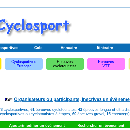
osportives
Cols
Annuaire
Itinéraire
Cyclosportives
Epreuves
Epreuves
Etranger
cyclotouristes
VTT
Organisateurs ou participants, inscrivez un évèneme
78
cyclosportives,
61
épreuves cyclotouristes,
43
épreuves longue et ultra di
cyclosportives ou cyclotouristes à étapes,
60
épreuves gravel,
15
épreuve(s)
Ajouter/modifier un évènement
Rechercher un évènement