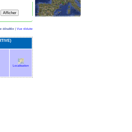
e détaillée |
Vue réduite
TIVE)
Localisation