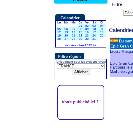
Filtre
Calendrier
Lu
Ma
Me
Je
Ve
Sa
Di
01
02
03
04
05
06
07
08
09
10
11
Calendrie
12
13
14
15
16
17
18
19
20
21
22
23
24
25
26
27
28
29
30
31
Du sam
<<
décembre 2022
>>
Epic Gran C
Lieu :
Maspal
Filtre région
(uniquement pour les cyclosportives)
Epic Gran Ca
Parcours le 
Mail : epicgr