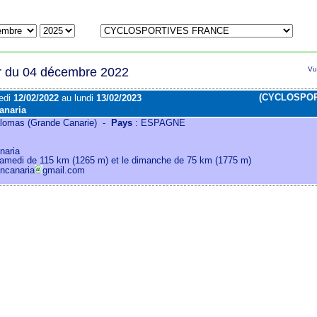
r du 04 décembre 2022
Vu
(CYCLOSPOR
edi
12/02/2022
au lundi
13/02/2023
anaria
omas (Grande Canarie) -
Pays
: ESPAGNE
naria
samedi de 115 km (1265 m) et le dimanche de 75 km (1775 m)
ancanaria
gmail.com