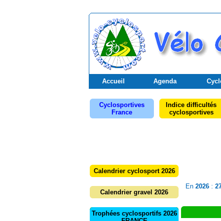
Accueil
Agenda
Cycl
Cyclosportives
Indice difficultés
France
cyclosportives
Calendrier cyclosport 2026
En
2026
:
2
Calendrier gravel 2026
Trophées cyclosportifs 2026
FRANCE