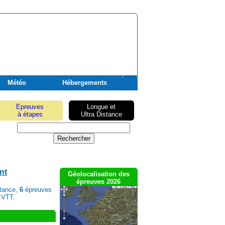
Météo
Hébergements
Epreuves
Longue et
à étapes
Ultra Distance
nt
Géolocalisation des
épreuves 2026
stance,
6
épreuves
 VTT.