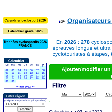
Organisateurs 
Calendrier cyclosport 2026
Calendrier gravel 2026
En
2026
:
278
cyclospo
Trophées cyclosportifs 2026
FRANCE
épreuves longue et ultra
cyclotouristes à étapes,
Calendrier
Lu
Ma
Me
Je
Ve
Sa
Di
01
Ajouter/modifier u
02
03
04
05
06
07
08
09
10
11
12
13
14
15
16
17
18
19
20
21
22
23
24
25
26
27
28
29
30
31
Filtre
<<
mai 2022
>>
Filtre région
(uniquement pour les cyclosportives)
Calendrier du 03 mai 2022