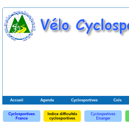
Accueil
Agenda
Cyclosportives
Cols
Cyclosportives
Indice difficultés
Cyclosportives
France
cyclosportives
Etranger