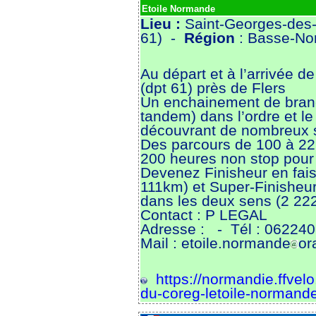
Etoile Normande
Lieu :
Saint-Georges-des-G
61) -
Région
: Basse-No
Au départ et à l’arrivée d
(dpt 61) près de Flers
Un enchainement de branch
tandem) dans l’ordre et le
découvrant de nombreux si
Des parcours de 100 à 2
200 heures non stop pour 
Devenez Finisheur en fais
111km) et Super-Finisheur
dans les deux sens (2 22
Contact : P LEGAL
Adresse :
- Tél : 06224
Mail : etoile.normande
or
https://normandie.ffvelo
du-coreg-letoile-normande