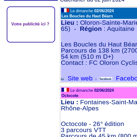
Le dimanche
02/06/2024
Les Boucles du Haut Béarn
Lieu :
Oloron-Sainte-Marie
65) -
Région
: Aquitaine
Les Boucles du Haut Béarn
Parcours de 138 km (270
54 km (510 m D+)
Contact : FC Oloron Cycl
Site web
Facebo
-
Le dimanche
02/06/2024
Octocote
Lieu :
Fontaines-Saint-Ma
Rhône-Alpes
Octocote - 26° édition
3 parcours VTT
Parcours de 45 km (800 m