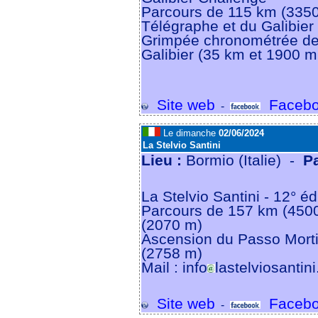
Parcours de 115 km (3350
Télégraphe et du Galibier
Grimpée chronométrée de
Galibier (35 km et 1900 m
Site web
Facebo
-
Le dimanche
02/06/2024
La Stelvio Santini
Lieu :
Bormio (Italie) -
P
La Stelvio Santini - 12° éd
Parcours de 157 km (4500
(2070 m)
Ascension du Passo Morti
(2758 m)
Mail : info
lastelviosantin
Site web
Facebo
-