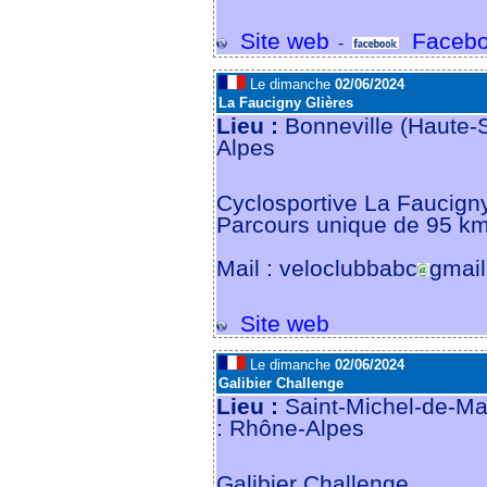
Site web
Facebo
-
Le dimanche
02/06/2024
La Faucigny Glières
Lieu :
Bonneville (Haute-
Alpes
Cyclosportive La Faucigny 
Parcours unique de 95 k
Mail : veloclubbabc
gmai
Site web
Le dimanche
02/06/2024
Galibier Challenge
Lieu :
Saint-Michel-de-Ma
: Rhône-Alpes
Galibier Challenge