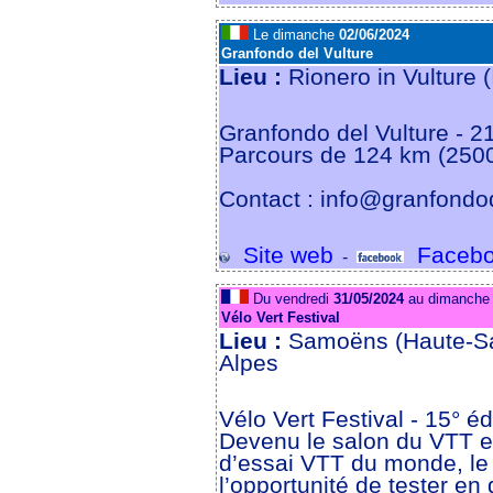
Le dimanche
02/06/2024
Granfondo del Vulture
Lieu :
Rionero in Vulture (
Granfondo del Vulture - 21
Parcours de 124 km (2500
Contact : info@granfondod
Site web
Facebo
-
Du vendredi
31/05/2024
au dimanch
Vélo Vert Festival
Lieu :
Samoëns (Haute-Sa
Alpes
Vélo Vert Festival - 15° éd
Devenu le salon du VTT en
d’essai VTT du monde, le 
l’opportunité de tester en