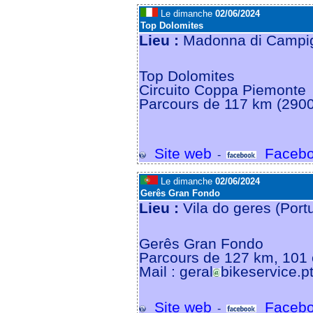
Le dimanche
02/06/2024
Top Dolomites
Lieu :
Madonna di Campigl
Top Dolomites
Circuito Coppa Piemonte
Parcours de 117 km (2900
Site web
Facebo
-
Le dimanche
02/06/2024
Gerês Gran Fondo
Lieu :
Vila do geres (Port
Gerês Gran Fondo
Parcours de 127 km, 101
Mail : geral
bikeservice.p
Site web
Facebo
-