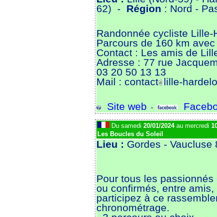
62) -
Région
: Nord - Pa
Randonnée cycliste Lille-
Parcours de 160 km avec 
Contact : Les amis de Lill
Adresse : 77 rue Jacquema
03 20 50 13 13
Mail : contact
lille-hardel
Site web
Facebo
-
Du samedi
20/01/2024
au mercredi
1
Les Boucles du Soleil
Lieu :
Gordes - Vaucluse
Pour tous les passionnés 
ou confirmés, entre amis, 
participez à ce rassembl
chronométrage.