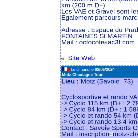
km (200 m D+)
Les VAE et Gravel sont l
Egalement parcours marc
Adresse : Espace du Prad
FONTAINES St MARTIN
Mail : octocote
ac3f.com
Site Web
Le dimanche
02/06/2024
Motz-Chautagne Tour
Lieu :
Motz (Savoie -73)
Cyclosportive et rando V
-> Cyclo 115 km (D+ : 2 7
-> Cyclo 84 km (D+ : 1 58
-> Cyclo et rando 54 km (
-> Cyclo et rando 13.4 km
Contact : Savoie Sports O
Mail : inscription
motz-ch