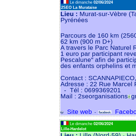
Le dimanche
02/06/2024
2SEO La Murataise
Lieu :
Murat-sur-Vèbre (T
Pyrénées
Parcours de 160 km (256
62 km (900 m D+)
A travers le Parc Naturel
1 euro par participant rev
Pescalune" afin de partici
des enfants orphelins et 
Contact : SCANNAPIECO,
Adresse : 22 Rue Marcel 
- Tél : 0699369201
Mail : 2seorganisations
g
Site web
Facebo
-
Le dimanche
02/06/2024
Lille-Hardelot
Lieu :
Lille (Nord-59) - Ha