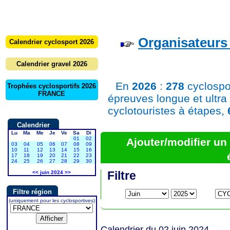
Organisateurs 
Calendrier cyclosport 2026
Calendrier gravel 2026
En
2026
:
278
cyclospo
Trophées cyclosportifs 2026
FRANCE
épreuves longue et ultra
cyclotouristes à étapes,
Calendrier
Lu
Ma
Me
Je
Ve
Sa
Di
01
02
Ajouter/modifier u
03
04
05
06
07
08
09
10
11
12
13
14
15
16
17
18
19
20
21
22
23
24
25
26
27
28
29
30
Filtre
<<
juin 2024
>>
Filtre région
(uniquement pour les cyclosportives)
Calendrier du 02 juin 2024