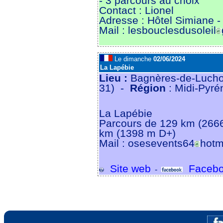
- 3 parcours au choix
Contact : Lionel
Adresse : Hôtel Simiane
Mail : lesbouclesdusoleil
Le dimanche
02/06/2024
La Lapébie
Lieu :
Bagnères-de-Lucho
31) -
Région
: Midi-Pyré
La Lapébie
Parcours de 129 km (2666
km (1398 m D+)
Mail : osesevents64
hotm
Site web
Facebo
-