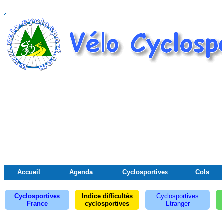
Accueil
Agenda
Cyclosportives
Cols
Cyclosportives
Indice difficultés
Cyclosportives
France
cyclosportives
Etranger