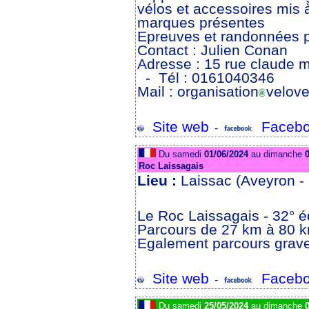
vélos et accessoires mis à
marques présentes
Epreuves et randonnées p
Contact : Julien Conan
Adresse : 15 rue claude m
- Tél : 0161040346
Mail : organisation
velove
Site web
Facebo
-
Du samedi
01/06/2024
au dimanche
0
Roc Laissagais
Lieu :
Laissac (Aveyron -
Le Roc Laissagais - 32° é
Parcours de 27 km à 80 
Egalement parcours grave
Site web
Facebo
-
Du samedi
25/05/2024
au dimanche
0