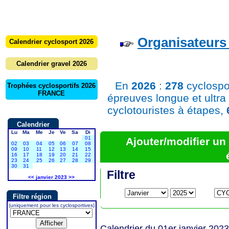
Organisateurs 
Calendrier cyclosport 2026
Calendrier gravel 2026
En
2026
:
278
cyclospo
Trophées cyclosportifs 2026
FRANCE
épreuves longue et ultra
cyclotouristes à étapes,
Calendrier
Lu
Ma
Me
Je
Ve
Sa
Di
01
Ajouter/modifier u
02
03
04
05
06
07
08
09
10
11
12
13
14
15
16
17
18
19
20
21
22
23
24
25
26
27
28
29
30
31
Filtre
<<
janvier 2023
>>
Filtre région
(uniquement pour les cyclosportives)
Calendrier du 01er janvier 2023