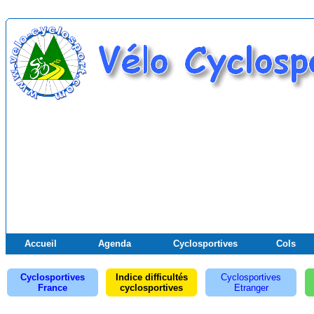
Accueil
Agenda
Cyclosportives
Cols
Cyclosportives
Indice difficultés
Cyclosportives
France
cyclosportives
Etranger