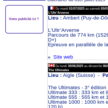
Du mardi
01/07/2025
au samedi
05/0
L’Ultr’Arverne
Lieu :
Ambert (Puy-de-Dô
L’Ultr’Arverne
Parcours de 774 km (152
D+)
Epreuve en parallèle de l
Site web
Du lundi
30/06/2025
au dimanche
06/
The Ultimates
Lieu :
Aigle (Suisse) -
P
The Ultimates - 3° édition
Ultimate 333 : 333 km et
Ultimate 555 : 555 km et
Ultimate 1000 : 1000 km 
120 h)