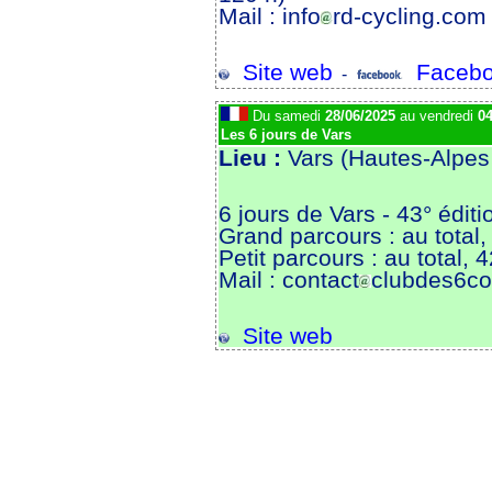
Mail : info
rd-cycling.com
Site web
Facebo
-
Du samedi
28/06/2025
au vendredi
04
Les 6 jours de Vars
Lieu :
Vars (Hautes-Alpes
6 jours de Vars - 43° éditi
Grand parcours : au tota
Petit parcours : au total,
Mail : contact
clubdes6col
Site web