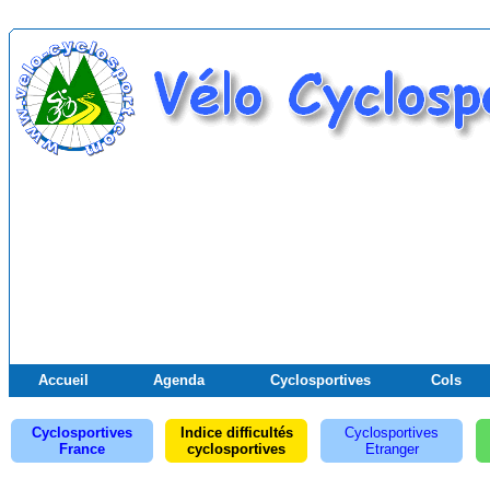
Accueil
Agenda
Cyclosportives
Cols
Cyclosportives
Indice difficultés
Cyclosportives
France
cyclosportives
Etranger