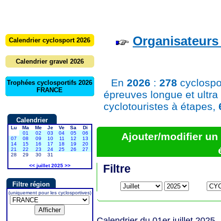
Organisateurs 
Calendrier cyclosport 2026
Calendrier gravel 2026
En
2026
:
278
cyclospo
Trophées cyclosportifs 2026
FRANCE
épreuves longue et ultra
cyclotouristes à étapes,
Calendrier
Lu
Ma
Me
Je
Ve
Sa
Di
01
02
03
04
05
06
Ajouter/modifier u
07
08
09
10
11
12
13
14
15
16
17
18
19
20
21
22
23
24
25
26
27
28
29
30
31
Filtre
<<
juillet 2025
>>
Filtre région
(uniquement pour les cyclosportives)
Calendrier du 01er juillet 2025