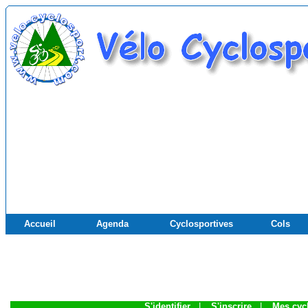
Accueil
Agenda
Cyclosportives
Cols
S'identifier
|
S'inscrire
|
Mes cyc