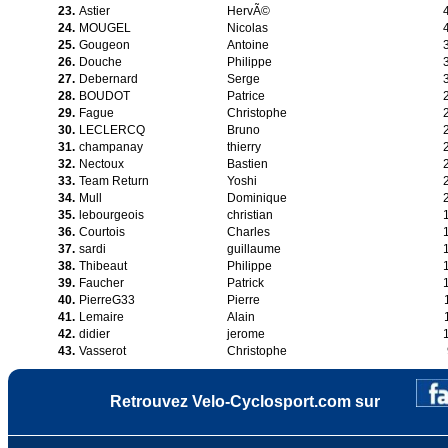
23.
Astier
HervÃ©
24.
MOUGEL
Nicolas
25.
Gougeon
Antoine
26.
Douche
Philippe
27.
Debernard
Serge
28.
BOUDOT
Patrice
29.
Fague
Christophe
30.
LECLERCQ
Bruno
31.
champanay
thierry
32.
Nectoux
Bastien
33.
Team Return
Yoshi
34.
Mull
Dominique
35.
lebourgeois
christian
36.
Courtois
Charles
37.
sardi
guillaume
38.
Thibeaut
Philippe
39.
Faucher
Patrick
40.
PierreG33
Pierre
41.
Lemaire
Alain
42.
didier
jerome
43.
Vasserot
Christophe
Retrouvez Velo-Cyclosport.com sur