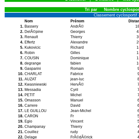
Tri par
Nombre cyclospor
Classement cyclosportif -
Nom
Prénom
Dista
1.
Bassery
AndrÃ©
1
2.
DelÃ©pine
Georges
4
3.
Renault
Thierry
3
4.
Effertz
Alexandre
2
5.
Kukovicic
Richard
1
6.
Robin
Gilles
1
7.
COUSIN
Dominique
1
8.
degrange
fabien
1
9.
Gasparini
Romain
10.
CHARLAT
Fabrice
11.
AUZAT
jean-luc
12.
Kwasniewski
HervÃ©
13.
Messadia
Cyril
14.
PETIT
Michel
15.
Omasson
Manuel
16.
Carrere
David
17.
LE GUILLOU
Jean-Michel
18.
CARON
Fr
19.
Egio
Vincent
20.
Champanay
Thierry
21.
Couillez
rudy
22.
Delage
FrÃ©dÃ©rick