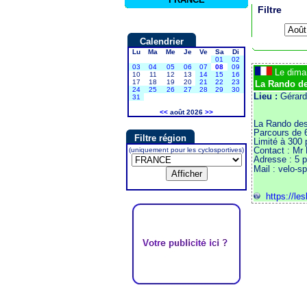
Filtre
Calendrier
Lu
Ma
Me
Je
Ve
Sa
Di
01
02
03
04
05
06
07
08
09
Le dim
10
11
12
13
14
15
16
17
18
19
20
21
22
23
La Rando de
24
25
26
27
28
29
30
Lieu :
Gérard
31
<<
août 2026
>>
La Rando des 
Parcours de 
Filtre région
Limité à 300
Contact : Mr
(uniquement pour les cyclosportives)
Adresse : 5
Mail : velo-s
https://les