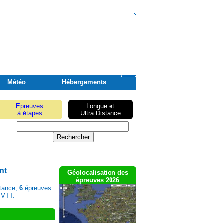
Météo
Hébergements
Epreuves
Longue et
à étapes
Ultra Distance
nt
Géolocalisation des
épreuves 2026
stance,
6
épreuves
 VTT.