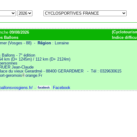
(Cyclotourism
anche
09/08/2026
s Ballons
Indice difficu
mer (Vosges - 88) -
Région
: Lorraine
Ballons - 7° édition
64 km (D+ 1245m) / 112 km (D+ 2124m)
 personnes
 RUER Jean-Claude
 place du vieux Gerardmé - 88400 GERARDMER
- Tél : 0329630615
port-geromois
orange.Fr
ballonsvosgiens.fr/
Facebook
-