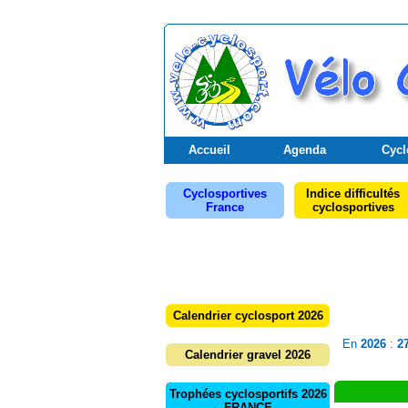
Accueil
Agenda
Cycl
Cyclosportives
Indice difficultés
France
cyclosportives
Calendrier cyclosport 2026
En
2026
:
2
Calendrier gravel 2026
Trophées cyclosportifs 2026
FRANCE