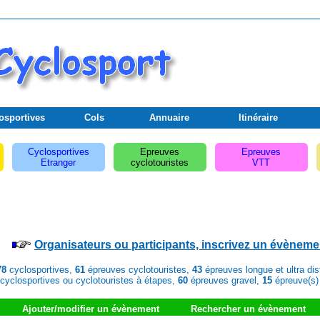
osportives
Cols
Annuaire
Itinéraire
Cyclosportives
Epreuves
Epreuves
Etranger
cyclotouristes
VTT
Organisateurs ou participants, inscrivez un évèneme
78
cyclosportives,
61
épreuves cyclotouristes,
43
épreuves longue et ultra di
cyclosportives ou cyclotouristes à étapes,
60
épreuves gravel,
15
épreuve(s)
Ajouter/modifier un évènement
Rechercher un évènement