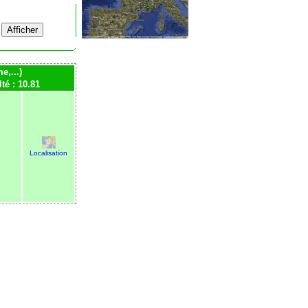
e,...)
lté : 10.81
Localisation