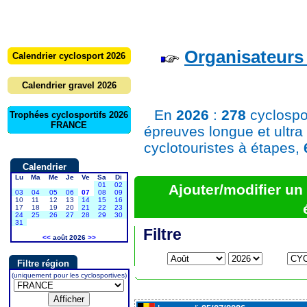
Organisateurs 
Calendrier cyclosport 2026
Calendrier gravel 2026
En
2026
:
278
cyclospo
Trophées cyclosportifs 2026
FRANCE
épreuves longue et ultra
cyclotouristes à étapes,
Calendrier
Lu
Ma
Me
Je
Ve
Sa
Di
01
02
Ajouter/modifier u
03
04
05
06
07
08
09
10
11
12
13
14
15
16
17
18
19
20
21
22
23
24
25
26
27
28
29
30
31
Filtre
<<
août 2026
>>
Filtre région
(uniquement pour les cyclosportives)