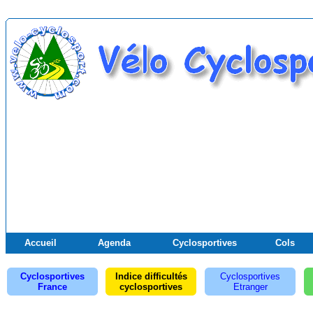
Accueil
Agenda
Cyclosportives
Cols
Cyclosportives
Indice difficultés
Cyclosportives
France
cyclosportives
Etranger