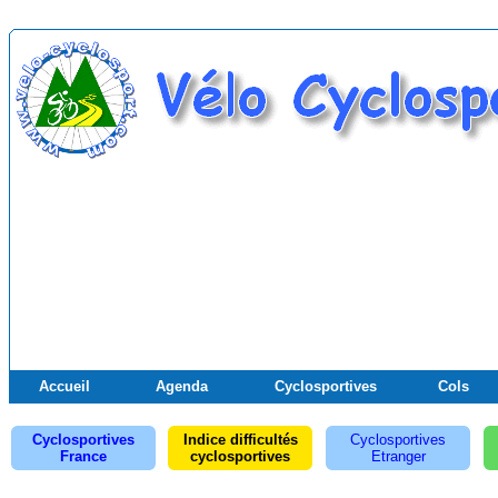
Accueil
Agenda
Cyclosportives
Cols
Cyclosportives
Indice difficultés
Cyclosportives
France
cyclosportives
Etranger