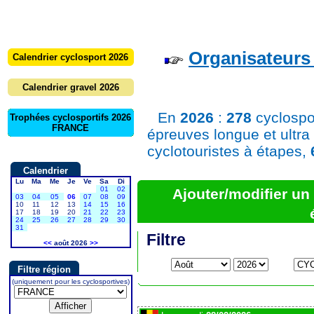
Organisateurs 
Calendrier cyclosport 2026
Calendrier gravel 2026
En
2026
:
278
cyclospo
Trophées cyclosportifs 2026
FRANCE
épreuves longue et ultra
cyclotouristes à étapes,
Calendrier
Lu
Ma
Me
Je
Ve
Sa
Di
01
02
Ajouter/modifier u
03
04
05
06
07
08
09
10
11
12
13
14
15
16
17
18
19
20
21
22
23
24
25
26
27
28
29
30
31
Filtre
<<
août 2026
>>
Filtre région
(uniquement pour les cyclosportives)