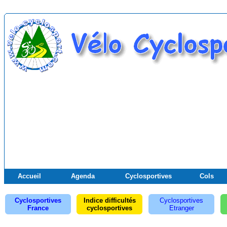
Accueil
Agenda
Cyclosportives
Cols
Cyclosportives
Indice difficultés
Cyclosportives
France
cyclosportives
Etranger