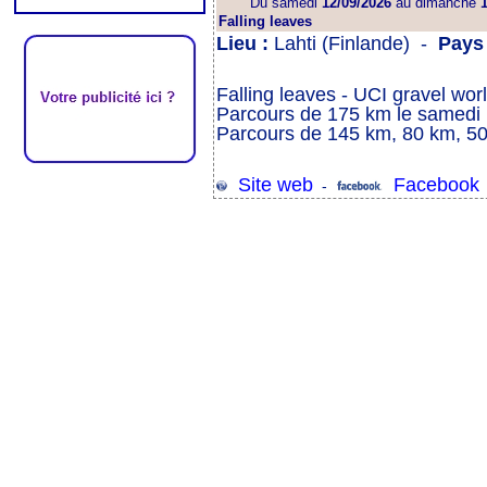
Du samedi
12/09/2026
au dimanche
1
Falling leaves
Lieu :
Lahti (Finlande) -
Pays
Falling leaves - UCI gravel wor
Parcours de 175 km le samedi
Parcours de 145 km, 80 km, 5
Site web
Facebook
-