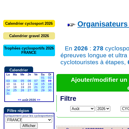
Organisateurs 
Calendrier cyclosport 2026
Calendrier gravel 2026
En
2026
:
278
cyclospo
Trophées cyclosportifs 2026
FRANCE
épreuves longue et ultra
cyclotouristes à étapes,
Calendrier
Lu
Ma
Me
Je
Ve
Sa
Di
01
02
Ajouter/modifier u
03
04
05
06
07
08
09
10
11
12
13
14
15
16
17
18
19
20
21
22
23
24
25
26
27
28
29
30
31
Filtre
<<
août 2026
>>
Filtre région
(uniquement pour les cyclosportives)