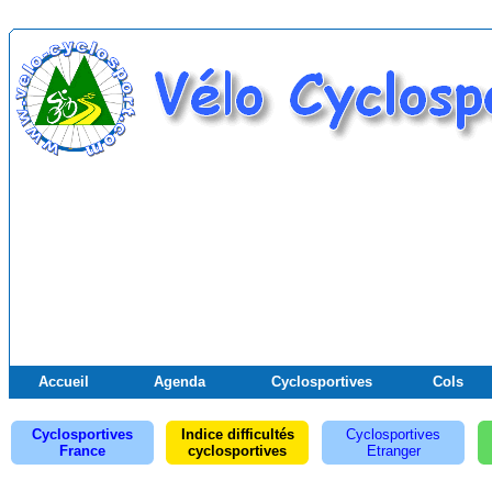
Accueil
Agenda
Cyclosportives
Cols
Cyclosportives
Indice difficultés
Cyclosportives
France
cyclosportives
Etranger