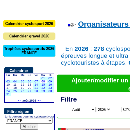
Organisateurs 
Calendrier cyclosport 2026
Calendrier gravel 2026
En
2026
:
278
cyclospo
Trophées cyclosportifs 2026
FRANCE
épreuves longue et ultra
cyclotouristes à étapes,
Calendrier
Lu
Ma
Me
Je
Ve
Sa
Di
01
02
Ajouter/modifier u
03
04
05
06
07
08
09
10
11
12
13
14
15
16
17
18
19
20
21
22
23
24
25
26
27
28
29
30
31
Filtre
<<
août 2026
>>
Filtre région
(uniquement pour les cyclosportives)