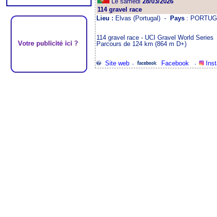
Le samedi
28/03/2026
114 gravel race
Lieu :
Elvas (Portugal) -
Pays
: PORTUG
114 gravel race - UCI Gravel World Series
Parcours de 124 km (864 m D+)
Site web
Facebook
Ins
-
-