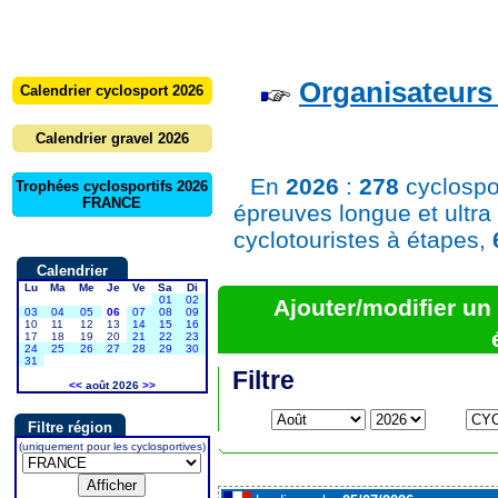
Organisateurs 
Calendrier cyclosport 2026
Calendrier gravel 2026
En
2026
:
278
cyclospo
Trophées cyclosportifs 2026
FRANCE
épreuves longue et ultra
cyclotouristes à étapes,
Calendrier
Lu
Ma
Me
Je
Ve
Sa
Di
01
02
Ajouter/modifier u
03
04
05
06
07
08
09
10
11
12
13
14
15
16
17
18
19
20
21
22
23
24
25
26
27
28
29
30
31
Filtre
<<
août 2026
>>
Filtre région
(uniquement pour les cyclosportives)