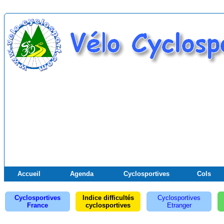
Accueil
Agenda
Cyclosportives
Cols
Cyclosportives
Indice difficultés
Cyclosportives
France
cyclosportives
Etranger