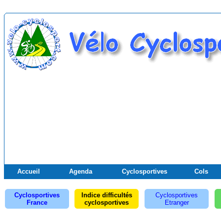
Accueil
Agenda
Cyclosportives
Cols
Cyclosportives
Indice difficultés
Cyclosportives
France
cyclosportives
Etranger