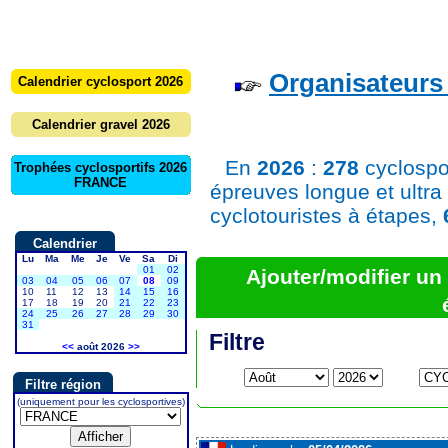
Organisateurs 
Calendrier cyclosport 2026
Calendrier gravel 2026
En
2026
:
278
cyclospo
Trophées cyclosportifs 2026
FRANCE
épreuves longue et ultra
cyclotouristes à étapes,
Calendrier
Lu
Ma
Me
Je
Ve
Sa
Di
01
02
Ajouter/modifier u
03
04
05
06
07
08
09
10
11
12
13
14
15
16
17
18
19
20
21
22
23
24
25
26
27
28
29
30
31
Filtre
<<
août 2026
>>
Filtre région
(uniquement pour les cyclosportives)