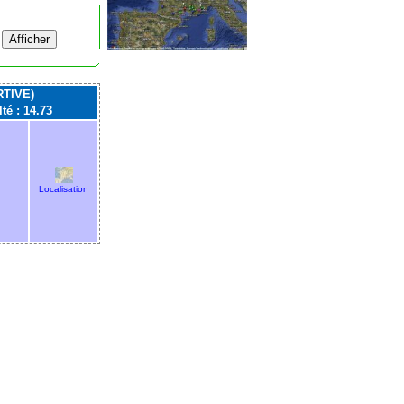
TIVE)
lté : 14.73
Localisation