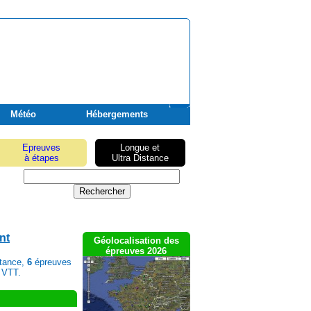
Météo
Hébergements
Epreuves
Longue et
à étapes
Ultra Distance
nt
Géolocalisation des
épreuves 2026
stance,
6
épreuves
 VTT.