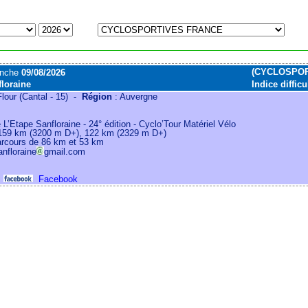
(CYCLOSPOR
anche
09/08/2026
floraine
Indice difficu
lour (Cantal - 15) -
Région
: Auvergne
 L’Etape Sanfloraine - 24° édition - Cyclo’Tour Matériel Vélo
159 km (3200 m D+), 122 km (2329 m D+)
rcours de 86 km et 53 km
anfloraine
gmail.com
Facebook
-