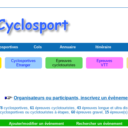
osportives
Cols
Annuaire
Itinéraire
Cyclosportives
Epreuves
Epreuves
Etranger
cyclotouristes
VTT
Organisateurs ou participants, inscrivez un évèneme
78
cyclosportives,
61
épreuves cyclotouristes,
43
épreuves longue et ultra di
cyclosportives ou cyclotouristes à étapes,
60
épreuves gravel,
15
épreuve(s)
Ajouter/modifier un évènement
Rechercher un évènement