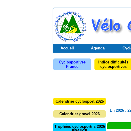
Accueil
Agenda
Cycl
Cyclosportives
Indice difficultés
France
cyclosportives
Calendrier cyclosport 2026
En
2026
:
2
Calendrier gravel 2026
Trophées cyclosportifs 2026
FRANCE