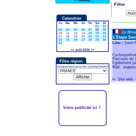
Filtre
Calendrier
Lu
Ma
Me
Je
Ve
Sa
Di
01
02
03
04
05
06
07
08
09
Le dim
10
11
12
13
14
15
16
17
18
19
20
21
22
23
L’Etape San
24
25
26
27
28
29
30
Lieu :
Saint-F
31
<<
août 2026
>>
Cyclosportive
Parcours de 
Filtre région
Egalement pa
(uniquement pour les cyclosportives)
Mail : etapes
Site web