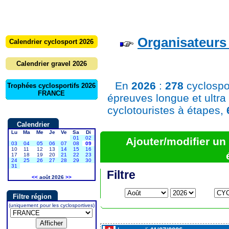
Organisateurs 
Calendrier cyclosport 2026
Calendrier gravel 2026
En
2026
:
278
cyclospo
Trophées cyclosportifs 2026
FRANCE
épreuves longue et ultra
cyclotouristes à étapes,
Calendrier
Lu
Ma
Me
Je
Ve
Sa
Di
01
02
Ajouter/modifier u
03
04
05
06
07
08
09
10
11
12
13
14
15
16
17
18
19
20
21
22
23
24
25
26
27
28
29
30
31
Filtre
<<
août 2026
>>
Filtre région
(uniquement pour les cyclosportives)