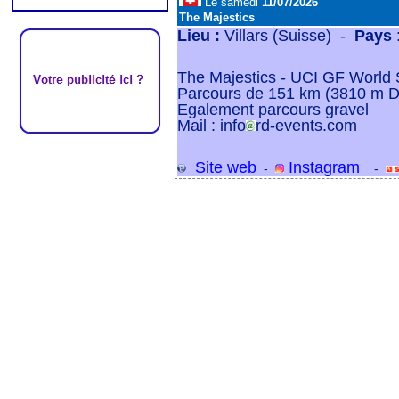
Le samedi
11/07/2026
The Majestics
Lieu :
Villars (Suisse) -
Pays
The Majestics - UCI GF World 
Parcours de 151 km (3810 m D
Egalement parcours gravel
Mail : info
rd-events.com
Site web
Instagram
-
-