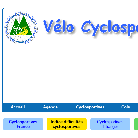
Accueil
Agenda
Cyclosportives
Cols
Cyclosportives
Indice difficultés
Cyclosportives
France
cyclosportives
Etranger