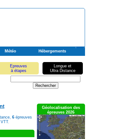
Météo
Hébergements
Epreuves
Longue et
à étapes
Ultra Distance
nt
Géolocalisation des
épreuves 2026
stance,
6
épreuves
 VTT.