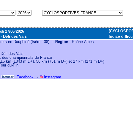
(CYCLOSPOR
edi
27/06/2026
 - Défi des Vals
Indice difficu
rets en Dauphiné (Isère - 38) -
Région
: Rhône-Alpes
- Défi des Vals
es des championnats de France
116 km (1843 m D+), 56 km (751 m D+) et 17 km (171 m D+)
Tour du-Pin
Facebook
Instagram
-
-