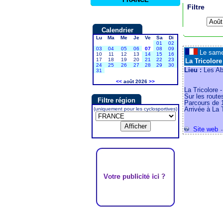
Filtre
Calendrier
Lu
Ma
Me
Je
Ve
Sa
Di
01
02
03
04
05
06
07
08
09
Le sam
10
11
12
13
14
15
16
17
18
19
20
21
22
23
La Tricolore
24
25
26
27
28
29
30
Lieu :
Les Ab
31
<<
août 2026
>>
La Tricolore 
Sur les rout
Filtre région
Parcours de 
Arrivée à La 
(uniquement pour les cyclosportives)
Site web