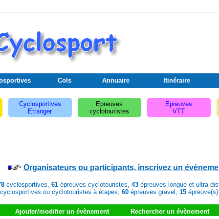
osportives
Cols
Annuaire
Itinéraire
Cyclosportives
Epreuves
Epreuves
Etranger
cyclotouristes
VTT
Organisateurs ou participants, inscrivez un évèneme
78
cyclosportives,
61
épreuves cyclotouristes,
43
épreuves longue et ultra di
cyclosportives ou cyclotouristes à étapes,
60
épreuves gravel,
15
épreuve(s)
Ajouter/modifier un évènement
Rechercher un évènement