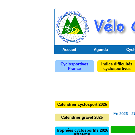
Accueil
Agenda
Cycl
Cyclosportives
Indice difficultés
France
cyclosportives
Calendrier cyclosport 2026
En
2026
:
2
Calendrier gravel 2026
Trophées cyclosportifs 2026
FRANCE