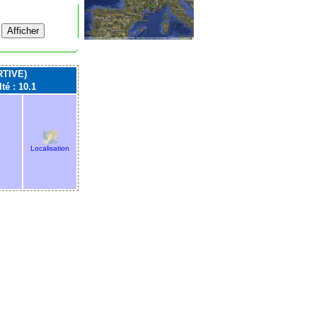
TIVE)
lté : 10.1
Localisation