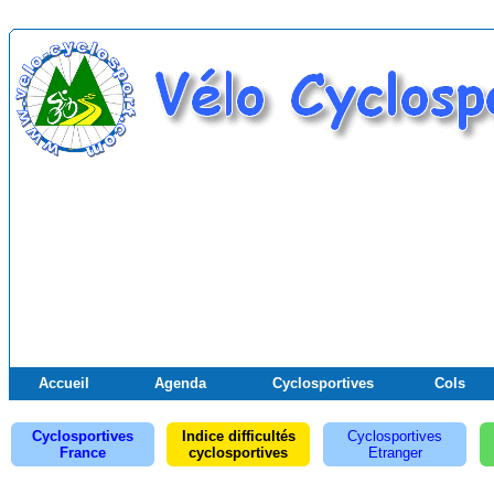
Accueil
Agenda
Cyclosportives
Cols
Cyclosportives
Indice difficultés
Cyclosportives
France
cyclosportives
Etranger