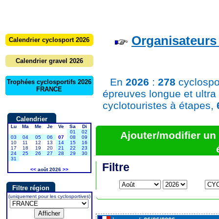
Organisateurs 
Calendrier cyclosport 2026
Calendrier gravel 2026
En
2026
:
278
cyclospo
Trophées cyclosportifs 2026
FRANCE
épreuves longue et ultra
cyclotouristes à étapes,
Calendrier
Lu
Ma
Me
Je
Ve
Sa
Di
01
02
Ajouter/modifier u
03
04
05
06
07
08
09
10
11
12
13
14
15
16
17
18
19
20
21
22
23
24
25
26
27
28
29
30
31
Filtre
<<
août 2026
>>
Filtre région
(uniquement pour les cyclosportives)