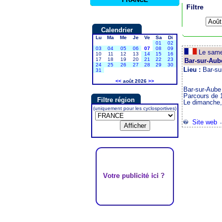
Filtre
Calendrier
Lu
Ma
Me
Je
Ve
Sa
Di
01
02
03
04
05
06
07
08
09
Le sam
10
11
12
13
14
15
16
17
18
19
20
21
22
23
Bar-sur-Aub
24
25
26
27
28
29
30
Lieu :
Bar-su
31
<<
août 2026
>>
Bar-sur-Aube
Parcours de 
Filtre région
Le dimanche, 
(uniquement pour les cyclosportives)
Site web