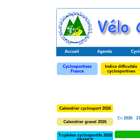
Accueil
Agenda
Cycl
Cyclosportives
Indice difficultés
France
cyclosportives
Calendrier cyclosport 2026
En
2026
:
2
Calendrier gravel 2026
Trophées cyclosportifs 2026
FRANCE