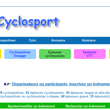
osportives
Cols
Annuaire
Itinéraire
Cyclosportives
Epreuves
Epreuves
Etranger
cyclotouristes
VTT
Organisateurs ou participants, inscrivez un évèneme
78
cyclosportives,
61
épreuves cyclotouristes,
43
épreuves longue et ultra di
cyclosportives ou cyclotouristes à étapes,
60
épreuves gravel,
15
épreuve(s)
Ajouter/modifier un évènement
Rechercher un évènement