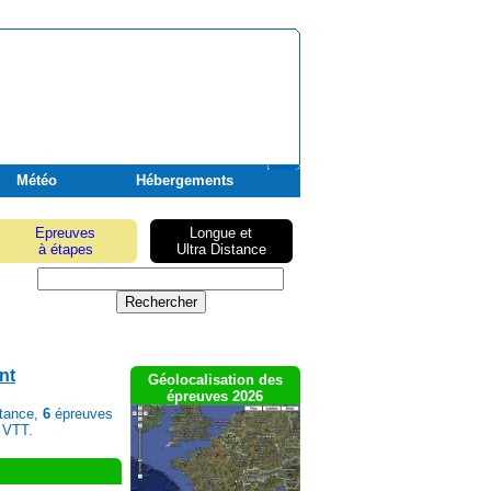
Météo
Hébergements
Epreuves
Longue et
à étapes
Ultra Distance
nt
Géolocalisation des
épreuves 2026
stance,
6
épreuves
 VTT.