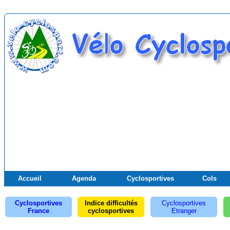
Accueil
Agenda
Cyclosportives
Cols
Cyclosportives
Indice difficultés
Cyclosportives
France
cyclosportives
Etranger