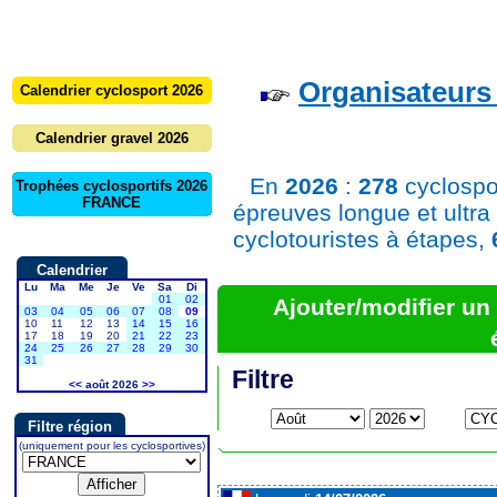
Organisateurs 
Calendrier cyclosport 2026
Calendrier gravel 2026
En
2026
:
278
cyclospo
Trophées cyclosportifs 2026
FRANCE
épreuves longue et ultra
cyclotouristes à étapes,
Calendrier
Lu
Ma
Me
Je
Ve
Sa
Di
01
02
Ajouter/modifier u
03
04
05
06
07
08
09
10
11
12
13
14
15
16
17
18
19
20
21
22
23
24
25
26
27
28
29
30
31
Filtre
<<
août 2026
>>
Filtre région
(uniquement pour les cyclosportives)