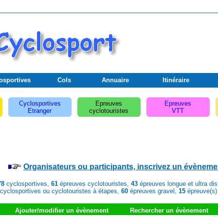
osportives
Cols
Annuaire
Itinéraire
Cyclosportives
Epreuves
Epreuves
Etranger
cyclotouristes
VTT
Organisateurs ou participants, inscrivez un évèneme
78
cyclosportives,
61
épreuves cyclotouristes,
43
épreuves longue et ultra di
cyclosportives ou cyclotouristes à étapes,
60
épreuves gravel,
15
épreuve(s)
Ajouter/modifier un évènement
Rechercher un évènement