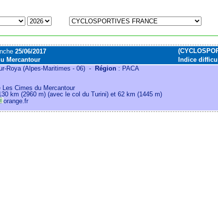
(CYCLOSPOR
anche
25/06/2017
du Mercantour
Indice difficu
ur-Roya (Alpes-Maritimes - 06) -
Région
: PACA
e Les Cimes du Mercantour
30 km (2960 m) (avec le col du Turini) et 62 km (1445 m)
orange.fr