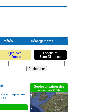
Météo
Hébergements
Epreuves
Longue et
à étapes
Ultra Distance
nt
Géolocalisation des
épreuves 2026
stance,
6
épreuves
 VTT.