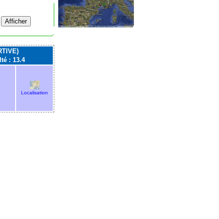
TIVE)
lté : 13.4
Localisation