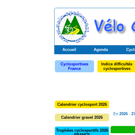
Accueil
Agenda
Cycl
Cyclosportives
Indice difficultés
France
cyclosportives
Calendrier cyclosport 2026
En
2026
:
2
Calendrier gravel 2026
Trophées cyclosportifs 2026
FRANCE