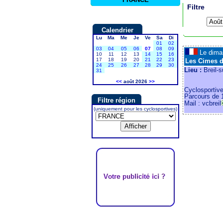
Filtre
Calendrier
Lu
Ma
Me
Je
Ve
Sa
Di
01
02
03
04
05
06
07
08
09
Le dim
10
11
12
13
14
15
16
17
18
19
20
21
22
23
Les Cimes 
24
25
26
27
28
29
30
Lieu :
Breil-s
31
<<
août 2026
>>
Cyclosportiv
Parcours de 1
Filtre région
Mail : vcbreil
(uniquement pour les cyclosportives)