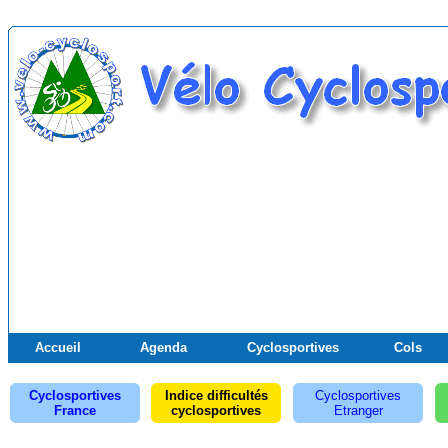
Accueil
Agenda
Cyclosportives
Cols
Cyclosportives
Indice difficultés
Cyclosportives
France
cyclosportives
Etranger