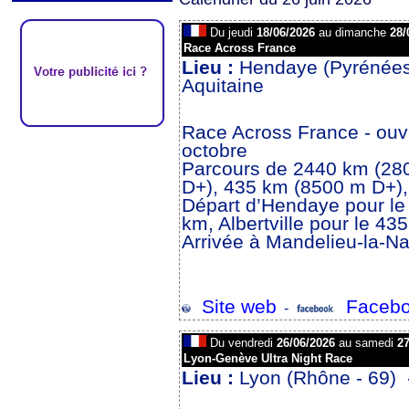
Du jeudi
18/06/2026
au dimanche
28/
Race Across France
Lieu :
Hendaye (Pyrénées 
Aquitaine
Race Across France - ouve
octobre
Parcours de 2440 km (28
D+), 435 km (8500 m D+)
Départ d’Hendaye pour le
km, Albertville pour le 43
Arrivée à Mandelieu-la-N
Site web
Facebo
-
Du vendredi
26/06/2026
au samedi
27
Lyon-Genève Ultra Night Race
Lieu :
Lyon (Rhône - 69)