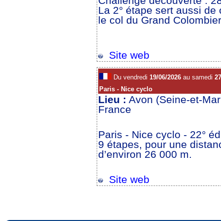
Challenge découverte : 2
La 2° étape sert aussi de
le col du Grand Colombie
Site web
Du vendredi
19/06/2026
au samedi
27
Paris - Nice cyclo
Lieu :
Avon (Seine-et-Mar
France
Paris - Nice cyclo - 22° éd
9 étapes, pour une dista
d’environ 26 000 m.
Site web