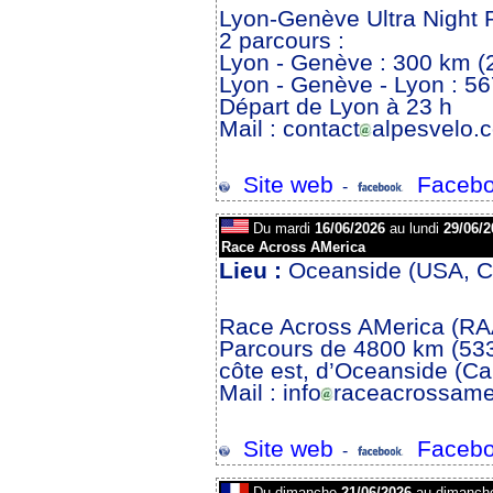
Lyon-Genève Ultra Night 
2 parcours :
Lyon - Genève : 300 km 
Lyon - Genève - Lyon : 5
Départ de Lyon à 23 h
Mail : contact
alpesvelo.
Site web
Facebo
-
Du mardi
16/06/2026
au lundi
29/06/2
Race Across AMerica
Lieu :
Oceanside (USA, Ca
Race Across AMerica (R
Parcours de 4800 km (533
côte est, d’Oceanside (Cal
Mail : info
raceacrossame
Site web
Facebo
-
Du dimanche
21/06/2026
au dimanc