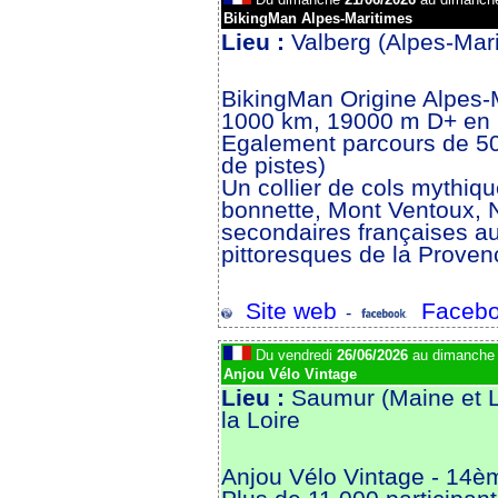
BikingMan Alpes-Maritimes
Lieu :
Valberg (Alpes-Mar
BikingMan Origine Alpes-
1000 km, 19000 m D+ en
Egalement parcours de 5
de pistes)
Un collier de cols mythiqu
bonnette, Mont Ventoux, 
secondaires françaises a
pittoresques de la Proven
Site web
Facebo
-
Du vendredi
26/06/2026
au dimanch
Anjou Vélo Vintage
Lieu :
Saumur (Maine et L
la Loire
Anjou Vélo Vintage - 14èm