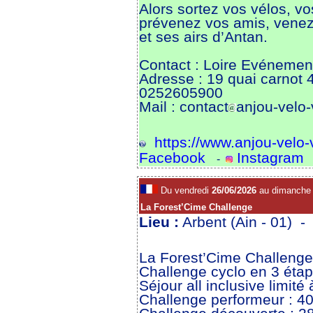
Alors sortez vos vélos, vo
prévenez vos amis, venez
et ses airs d’Antan.
Contact : Loire Evénemen
Adresse : 19 quai carno
0252605900
Mail : contact
anjou-velo
https://www.anjou-velo-v
Facebook
Instagram
-
Du vendredi
26/06/2026
au dimanch
La Forest’Cime Challenge
Lieu :
Arbent (Ain - 01) 
La Forest’Cime Challenge
Challenge cyclo en 3 éta
Séjour all inclusive limité
Challenge performeur : 4