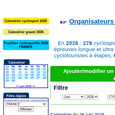
Organisateurs 
Calendrier cyclosport 2026
Calendrier gravel 2026
En
2026
:
278
cyclospo
Trophées cyclosportifs 2026
FRANCE
épreuves longue et ultra
cyclotouristes à étapes,
Calendrier
Lu
Ma
Me
Je
Ve
Sa
Di
01
02
03
04
05
06
07
Ajouter/modifier u
08
09
10
11
12
13
14
15
16
17
18
19
20
21
22
23
24
25
26
27
28
29
30
Filtre
<<
juin 2026
>>
Filtre région
(uniquement pour les cyclosportives)
Calendrier du 26 juin 2026