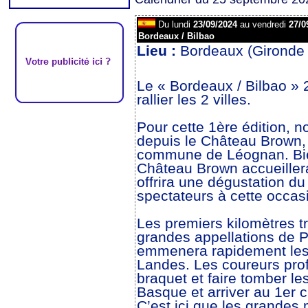
Du lundi
23/09/2024
au vendredi
27/0
Bordeaux / Bilbao
Lieu :
Bordeaux (Gironde
Le « Bordeaux / Bilbao » 
rallier les 2 villes.
Pour cette 1ère édition, 
depuis le Château Brown, 
commune de Léognan. Bie
Château Brown accueillera 
offrira une dégustation d
spectateurs à cette occas
Les premiers kilomètres t
grandes appellations de P
emmenera rapidement les p
Landes. Les coureurs profi
braquet et faire tomber le
Basque et arriver au 1er 
C’est ici que les grandes