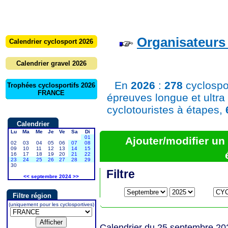
Organisateurs 
Calendrier cyclosport 2026
Calendrier gravel 2026
En
2026
:
278
cyclospo
Trophées cyclosportifs 2026
FRANCE
épreuves longue et ultra
cyclotouristes à étapes,
Calendrier
Lu
Ma
Me
Je
Ve
Sa
Di
01
Ajouter/modifier u
02
03
04
05
06
07
08
09
10
11
12
13
14
15
16
17
18
19
20
21
22
23
24
25
26
27
28
29
30
Filtre
<<
septembre 2024
>>
Filtre région
(uniquement pour les cyclosportives)
Calendrier du 25 septembre 20