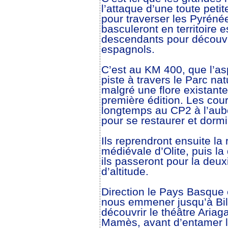
l’attaque d’une toute peti
pour traverser les Pyréné
basculeront en territoire e
descendants pour découvri
espagnols.
C’est au KM 400, que l’asp
piste à travers le Parc na
malgré une flore existante
première édition. Les cour
longtemps au CP2 à l’aub
pour se restaurer et dormi
Ils reprendront ensuite la 
médiévale d’Olite, puis la
ils passeront pour la deu
d’altitude.
Direction le Pays Basque 
nous emmener jusqu’à Bil
découvrir le théâtre Aria
Mamès, avant d’entamer la 