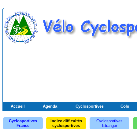
Accueil
Agenda
Cyclosportives
Cols
Cyclosportives
Indice difficultés
Cyclosportives
France
cyclosportives
Etranger