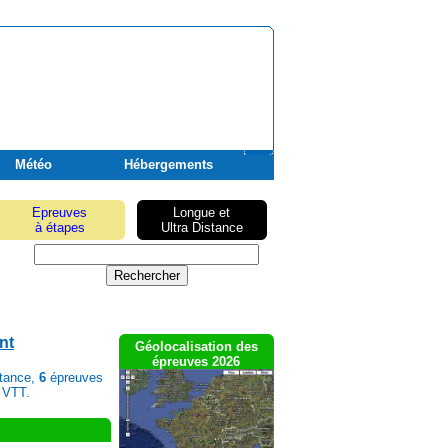
Météo
Hébergements
Epreuves
Longue et
à étapes
Ultra Distance
nt
Géolocalisation des
épreuves 2026
stance,
6
épreuves
 VTT.