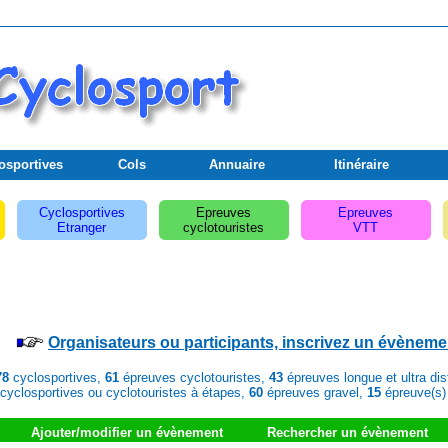
osportives
Cols
Annuaire
Itinéraire
Cyclosportives
Epreuves
Epreuves
Etranger
cyclotouristes
VTT
Organisateurs ou participants, inscrivez un évèneme
78
cyclosportives,
61
épreuves cyclotouristes,
43
épreuves longue et ultra di
cyclosportives ou cyclotouristes à étapes,
60
épreuves gravel,
15
épreuve(s)
Ajouter/modifier un évènement
Rechercher un évènement