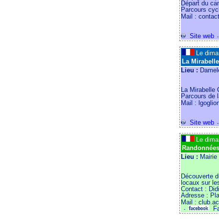
Départ du c
Parcours cycl
Mail : contac
Site web
Le dim
La Mirabell
Lieu :
Damele
La Mirabelle 
Parcours de l
Mail : lgoglio
Site web
Le dim
Randonnées
Lieu :
Mairie
Découverte du
locaux sur le
Contact : Di
Adresse : Pl
Mail : club.a
Fa
-