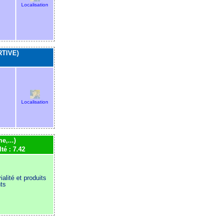
Localisation
TIVE)
Localisation
e,...)
lté : 7.42
alité et produits
nts