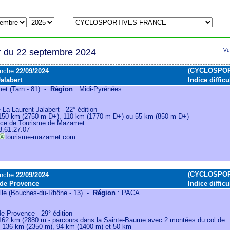
r du 22 septembre 2024
Vu
(CYCLOSPOR
anche
22/09/2024
alabert
Indice difficu
t (Tarn - 81) -
Région
: Midi-Pyrénées
 La Laurent Jalabert - 22° édition
150 km (2750 m D+), 110 km (1770 m D+) ou 55 km (850 m D+)
fice de Tourisme de Mazamet
3.61.27.07
tourisme-mazamet.com
(CYCLOSPOR
anche
22/09/2024
de Provence
Indice difficu
lle (Bouches-du-Rhône - 13) -
Région
: PACA
e Provence - 29° édition
162 km (2880 m - parcours dans la Sainte-Baume avec 2 montées du col de
), 136 km (2350 m), 94 km (1400 m) et 50 km