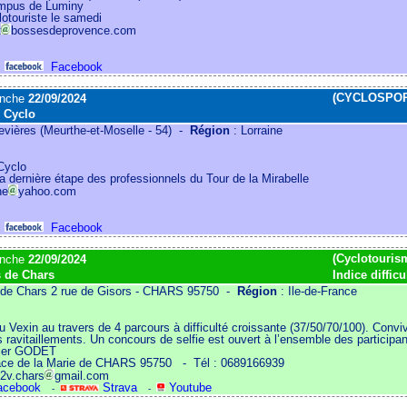
ampus de Luminy
otouriste le samedi
t
bossesdeprovence.com
Facebook
-
(CYCLOSPOR
anche
22/09/2024
e Cyclo
vières (Meurthe-et-Moselle - 54) -
Région
: Lorraine
Cyclo
a dernière étape des professionnels du Tour de la Mirabelle
ne
yahoo.com
Facebook
-
(Cyclotourism
anche
22/09/2024
 de Chars
Indice difficu
 de Chars 2 rue de Gisors - CHARS 95750 -
Région
: Ile-de-France
 Vexin au travers de 4 parcours à difficulté croissante (37/50/70/100). Convivi
s ravitaillements. Un concours de selfie est ouvert à l’ensemble des participa
dier GODET
ace de la Marie de CHARS 95750
- Tél : 0689166939
c2v.chars
gmail.com
cebook
Strava
Youtube
-
-