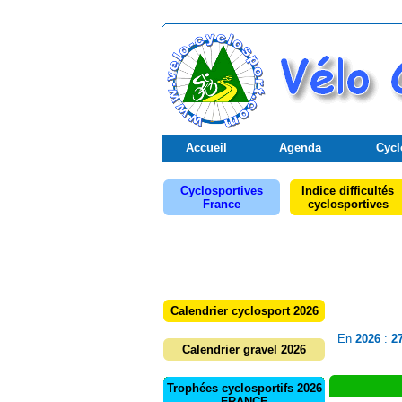
Accueil
Agenda
Cycl
Cyclosportives
Indice difficultés
France
cyclosportives
Calendrier cyclosport 2026
En
2026
:
2
Calendrier gravel 2026
Trophées cyclosportifs 2026
FRANCE