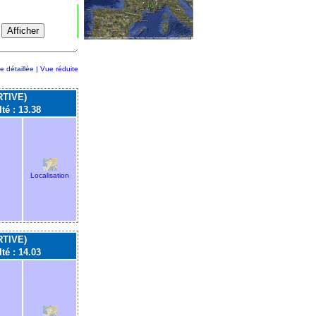
e détaillée |
Vue réduite
TIVE)
lté : 13.38
Localisation
TIVE)
lté : 14.03