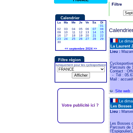
Filtre
Calendrier
Lu
Ma
Me
Je
Ve
Sa
Di
01
02
03
04
05
06
07
08
Calendrie
09
10
11
12
13
14
15
16
17
18
19
20
21
22
23
24
25
26
27
28
29
Le dim
30
La Laurent J
<<
septembre 2024
>>
Lieu :
Mazame
Filtre région
Cyclosportive
(uniquement pour les cyclosportives)
Parcours de 
Contact : Of
- Tél : 05.6
Mail : accueil
Site web
Le dim
Les Bosses 
Lieu :
Marsei
Les Bosses d
Parcours de 
l’Espigoulier