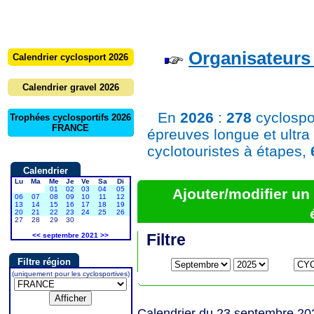
Organisateurs 
Calendrier cyclosport 2026
Calendrier gravel 2026
En
2026
:
278
cyclospo
Trophées cyclosportifs 2026
FRANCE
épreuves longue et ultra
cyclotouristes à étapes,
Calendrier
Lu
Ma
Me
Je
Ve
Sa
Di
01
02
03
04
05
Ajouter/modifier u
06
07
08
09
10
11
12
13
14
15
16
17
18
19
20
21
22
23
24
25
26
27
28
29
30
Filtre
<<
septembre 2021
>>
Filtre région
(uniquement pour les cyclosportives)
Calendrier du 23 septembre 20