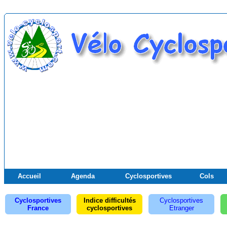
Accueil
Agenda
Cyclosportives
Cols
Cyclosportives
Indice difficultés
Cyclosportives
France
cyclosportives
Etranger