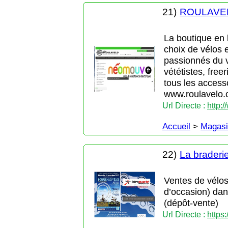
21)
ROULAVE
La boutique en
choix de vélos e
passionnés du vé
vététistes, free
tous les accesso
www.roulavelo.c
Url Directe :
http:
Accueil
>
Magasi
22)
La braderi
Ventes de vélos 
d’occasion) dan
(dépôt-vente)
Url Directe :
https