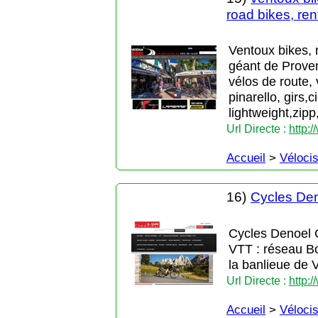
road bikes, re
Ventoux bikes,
géant de Proven
vélos de route, 
pinarello, girs,
lightweight,zip
Url Directe :
http:
Accueil
>
Véloci
16)
Cycles De
Cycles Denoel C
VTT : réseau Bo
la banlieue de
Url Directe :
http:
Accueil
>
Véloci