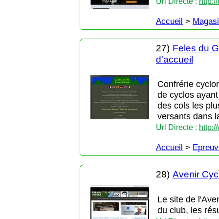
Url Directe :
http:
Accueil
>
Magasi
27)
Feles du G
d'accueil
Confrérie cyclo
de cyclos ayant
des cols les pl
versants dans 
Url Directe :
http:
Accueil
>
Epreuv
28)
Avenir Cyc
Le site de l'Ave
du club, les rés