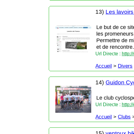
13)
Les lavoir
Le but de ce sit
les promeneurs o
Permettre de mi
et de rencontre.
Url Directe :
http:
Accueil
>
Divers
14)
Guidon Cyc
Le club cyclosp
Url Directe :
http:
Accueil
>
Clubs
15)
ventoux bik