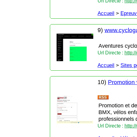
Url Directe :
http:
Accueil
>
Epreuv
9)
www.cyclog
Aventures cycl
Url Directe :
http:
Accueil
>
Sites 
10)
Promotion v
Promotion et des
BMX, vélos enfa
professionnels 
Url Directe :
http: