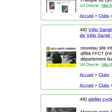
Url Directe :
http:
Accueil
>
Clubs
48)
Vélo Santé 
de Vélo Santé
nouveau site i
affilié FFCT (F
département du 
Url Directe :
http:
Accueil
>
Clubs
Accueil
>
Clubs
49)
atelier cycl
Magasin cycle 