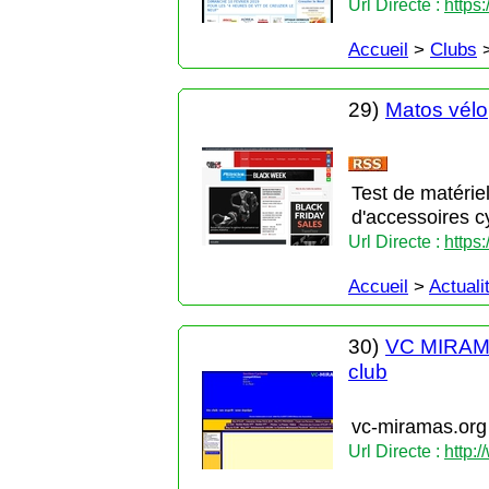
Url Directe :
https
Accueil
>
Clubs
29)
Matos vélo,
Test de matérie
d'accessoires cy
Url Directe :
https
Accueil
>
Actuali
30)
VC MIRAMAS
club
vc-miramas.org
Url Directe :
http: