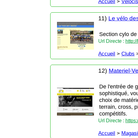
Accueil
>
Véloci
11)
Le vélo de
Section cylo de
Url Directe :
http:
Accueil
>
Clubs
12)
Materiel-V
De l'entrée de 
sophistiqué, vo
choix de matéri
terrain, cross, p
compétitifs.
Url Directe :
https
Accueil
>
Magasi