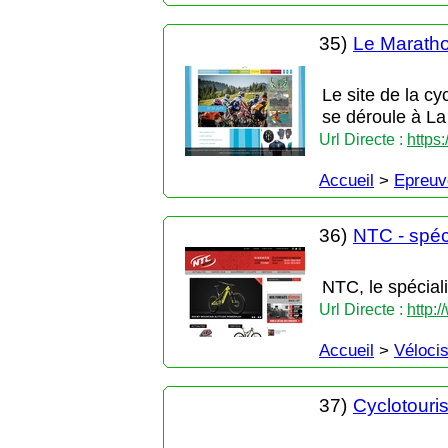
35)
Le Maratho
Le site de la c
se déroule à La V
Url Directe :
https
Accueil
>
Epreuv
36)
NTC - spéc
NTC, le spécial
Url Directe :
http:
Accueil
>
Véloci
37)
Cyclotouri