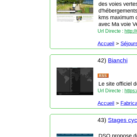
des voies verte
d'hébergements 
kms maximum de
avec Ma voie Ve
Url Directe :
http:
Accueil
>
Séjour
42)
Bianchi
Le site officiel 
Url Directe :
https
Accueil
>
Fabric
43)
Stages cyc
DSO propose de