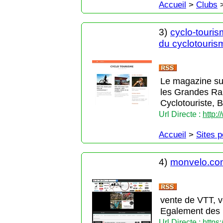
Accueil
>
Clubs
3)
cyclo-touris
du cyclotourism
Le magazine sur
les Grandes Ra
Cyclotouriste, B
Url Directe :
http:
Accueil
>
Sites 
4)
monvelo.co
vente de VTT, v
Egalement des p
Url Directe :
https