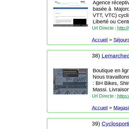
Agence réceptiv
basée à Majorqu
VTT, VTC) cycli
Liberté ou Cent
Url Directe :
http:
Accueil
>
Séjour
38)
Lemarched
Boutique en lig
Nous travaillon
: BH Bikes, Sh
Massi. Livraiso
Url Directe :
https
Accueil
>
Magasi
39)
Cyclospor