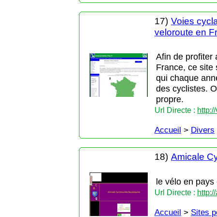
17)
Voies cycla
veloroute en F
Afin de profite
France, ce site
qui chaque anné
des cyclistes. O
propre.
Url Directe :
http:/
Accueil
>
Divers
18)
Amicale Cy
le vélo en pay
Url Directe :
http:
Accueil
>
Sites 