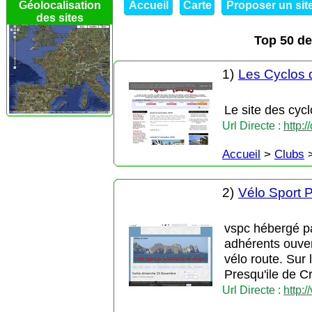
Géolocalisation
Accueil
Carte
Proposer un sit
des sites
Top 50 des
1)
Les Cyclos 
Le site des cyc
Url Directe :
http:
Accueil
>
Clubs
2)
Vélo Sport 
vspc hébergé pa
adhérents ouver
vélo route. Sur 
Presqu'ile de C
Url Directe :
http: