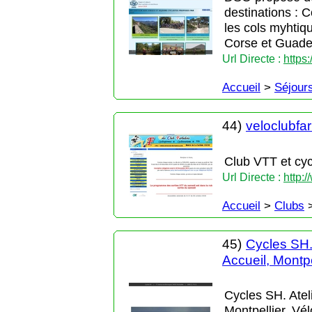
destinations : 
les cols myhtiqu
Corse et Guadel
Url Directe :
https
Accueil
>
Séjour
44)
veloclubfar
Club VTT et cy
Url Directe :
http:
Accueil
>
Clubs
45)
Cycles SH. 
Accueil, Montpe
Cycles SH. Ateli
Montpellier, Vél