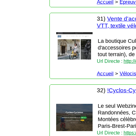
Accueil
>
Epreuv
31)
Vente d'ac
VTT, textile vé
La boutique Cul
d'accessoires p
tout terrain), de
Url Directe :
http:
Accueil
>
Véloci
32)
!Cyclos-Cy
Le seul Webzin
Randonnées, Cir
Montées célèbre
Paris-Brest-Par
Url Directe :
https