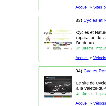
Accueil
>
Sites 
33)
Cycles et 
Cycles et Natur
réparation de v
Bordeaux
Url Directe :
http:
Accueil
>
Véloci
34)
Cycles Pe
Le site de Cycl
à la Valette-du-
Url Directe :
https
Accueil
>
Véloci