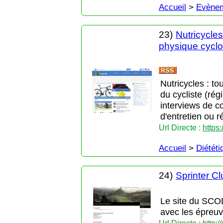
Accueil
>
Evènem
23)
Nutricycles
physique cyclos
Nutricycles : tou
du cycliste (rég
interviews de co
d'entretien ou r
Url Directe :
https
Accueil
>
Diététi
24)
Sprinter C
Le site du SCO
avec les épreuve