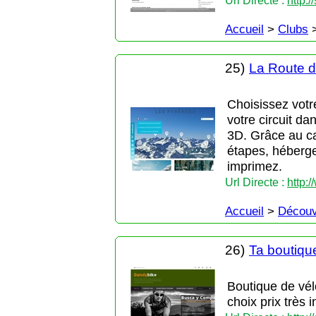
Url Directe :
http:/
Accueil
>
Clubs
25)
La Route d
Choisissez votre
votre circuit da
3D. Grâce au car
étapes, hébergem
imprimez.
Url Directe :
http:
Accueil
>
Découv
26)
Ta boutiqu
Boutique de vél
choix prix très 