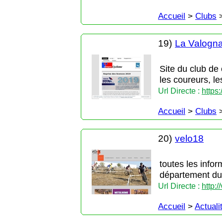
Accueil
>
Clubs
19)
La Valogna
Site du club de
les coureurs, l
Url Directe :
https
Accueil
>
Clubs
20)
velo18
toutes les info
département du
Url Directe :
http:/
Accueil
>
Actuali