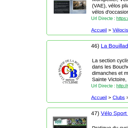
(VAE), vélos plia
vélos d'occasio
Url Directe :
https:
Accueil
>
Véloci
46)
La Bouilla
La section cycl
dans les Bouch
dimanches et me
Sainte Victoire
Url Directe :
http:
Accueil
>
Clubs
47)
Vélo Sport
Pratique du cyc