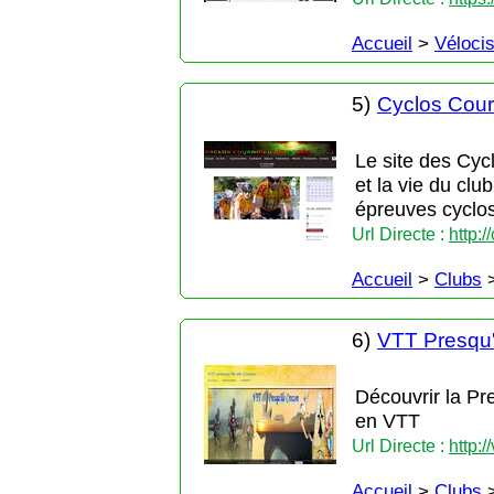
Accueil
>
Véloci
5)
Cyclos Cou
Le site des Cyc
et la vie du c
épreuves cyclosp
Url Directe :
http:
Accueil
>
Clubs
6)
VTT Presqu'
Découvrir la Pr
en VTT
Url Directe :
http:/
Accueil
>
Clubs