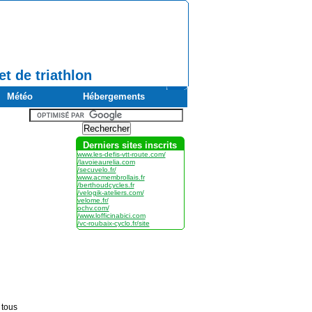
t de triathlon
Météo
Hébergements
Derniers sites inscrits
www.les-defis-vtt-route.com/
/lavoieaurelia.com
/secuvelo.fr/
www.acmembrollais.fr
/berthoudcycles.fr
/velogik-ateliers.com/
velome.fr/
ochv.com/
/www.lofficinabici.com
/vc-roubaix-cyclo.fr/site
 tous