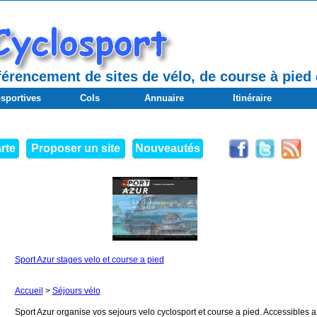
érencement de sites de vélo, de course à pied e
sportives
Cols
Annuaire
Itinéraire
rte
Proposer un site
Nouveautés
Sport Azur stages velo et course a pied
Accueil
>
Séjours vélo
Sport Azur organise vos sejours velo cyclosport et course a pied. Accessibles a