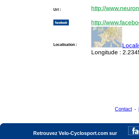
http://www.neuro
Url :
http://www.faceb
Locali
Localisation :
Longitude : 2.23
Contact
-
Retrouvez Velo-Cyclosport.com sur