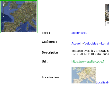
Titre :
atelier cycle
Catégorie :
Accueil
>
Vélocistes
>
Lorra
Magasin cycle à VERDUN 55
Description :
SPECIALIZED KUOTA Etude P
Url :
https://www.ateliercycle.fr
Localisation :
Localisat